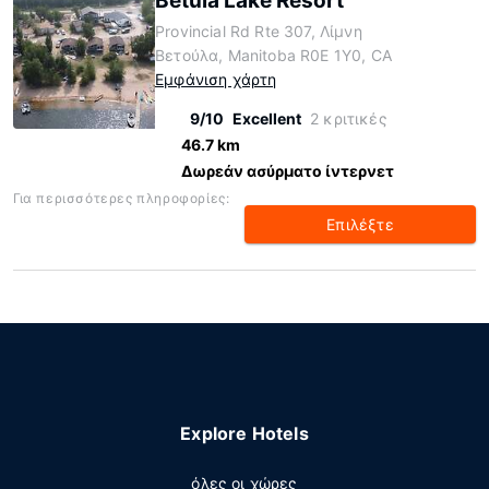
Betula Lake Resort
Provincial Rd Rte 307, Λίμνη
Βετούλα, Manitoba R0E 1Y0, CA
Εμφάνιση χάρτη
9/10
Excellent
2 κριτικές
46.7 km
Δωρεάν ασύρματο ίντερνετ
Για περισσότερες πληροφορίες:
Επιλέξτε
Explore Hotels
όλες οι χώρες