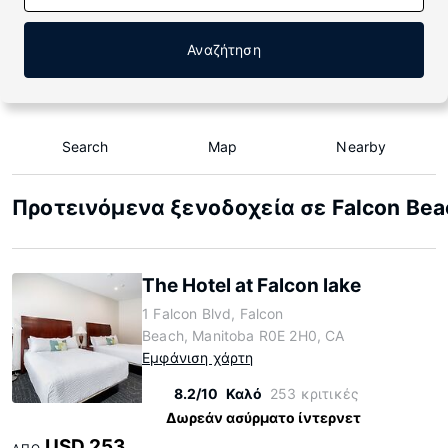
Αναζήτηση
Search
Map
Nearby
Προτεινόμενα ξενοδοχεία σε Falcon Bea
The Hotel at Falcon lake
1 Falcon Blvd, Falcon
Beach, Manitoba R0E 2H0, CA
Εμφάνιση χάρτη
8.2/10
Καλό
253 κριτικές
Δωρεάν ασύρματο ίντερνετ
USD 253