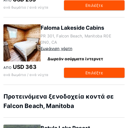
ΑΠΌ
Επιλέξτε
ανά δωμάτιο / ανά νύχτα
Faloma Lakeside Cabins
PR 301, Falcon Beach, Manitoba R0E
0N0, CA
Εμφάνιση χάρτη
Δωρεάν ασύρματο ίντερνετ
USD 363
ΑΠΌ
Επιλέξτε
ανά δωμάτιο / ανά νύχτα
Προτεινόμενα ξενοδοχεία κοντά σε
Falcon Beach, Manitoba