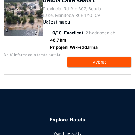
Betula Lake Resort
Provincial Rd Rte 307, Betula
Lake, Manitoba R0E 1Y0, CA
Ukázat mapu
9/10
Excellent
2 hodnoceních
46.7 km
Připojení Wi-Fi zdarma
Další informace o tomto hotelu:
Vybrat
Explore Hotels
Všechny státy