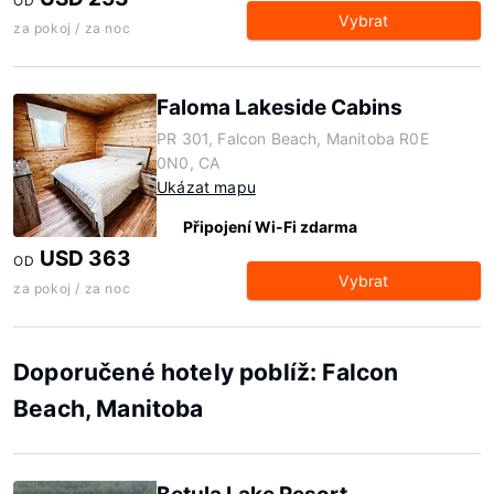
OD
Vybrat
za pokoj / za noc
Faloma Lakeside Cabins
PR 301, Falcon Beach, Manitoba R0E
0N0, CA
Ukázat mapu
Připojení Wi-Fi zdarma
USD 363
OD
Vybrat
za pokoj / za noc
Doporučené hotely poblíž: Falcon
Beach, Manitoba