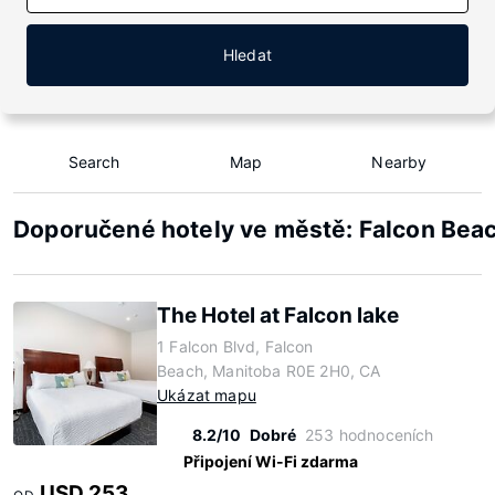
Hledat
Search
Map
Nearby
Doporučené hotely ve městě: Falcon Bea
The Hotel at Falcon lake
1 Falcon Blvd, Falcon
Beach, Manitoba R0E 2H0, CA
Ukázat mapu
8.2/10
Dobré
253 hodnoceních
Připojení Wi-Fi zdarma
USD 253