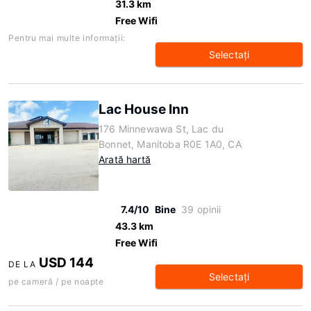
31.3 km
Free Wifi
Pentru mai multe informaţii:
Selectaţi
Lac House Inn
176 Minnewawa St, Lac du
Bonnet, Manitoba R0E 1A0, CA
Arată hartă
7.4/10
Bine
39 opinii
43.3 km
Free Wifi
USD 144
DE LA
Selectaţi
pe cameră / pe noapte