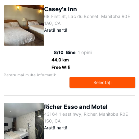
Casey's Inn
68 First St, Lac du Bonnet, Manitoba R0E
1A0, CA
Arată hartă
8/10
Bine
1 opinii
44.0 km
Free Wifi
Pentru mai multe informaţii:
Selectaţi
Richer Esso and Motel
43164 1 east hwy, Richer, Manitoba R0E
1S0, CA
Arată hartă