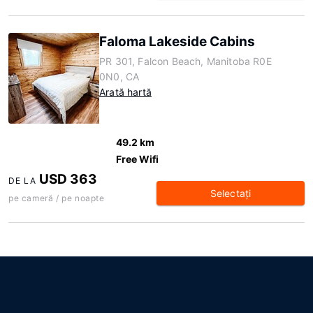
Faloma Lakeside Cabins
PR 301, Falcon Beach, Manitoba R0E
0N0, CA
Arată hartă
49.2 km
Free Wifi
USD 363
DE LA
Selectaţi
pe cameră / pe noapte