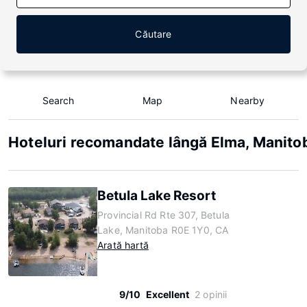
Căutare
Search
Map
Nearby
Hoteluri recomandate lângă Elma, Manito
Betula Lake Resort
Provincial Rd Rte 307, Betula
Lake, Manitoba R0E 1Y0, CA
Arată hartă
9/10
Excellent
2 opinii