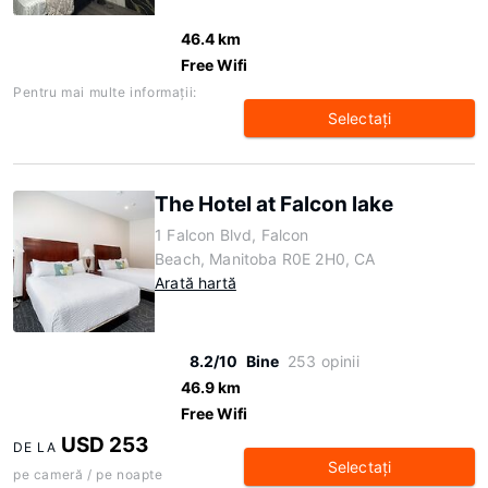
46.4 km
Free Wifi
Pentru mai multe informaţii:
Selectaţi
The Hotel at Falcon lake
1 Falcon Blvd, Falcon
Beach, Manitoba R0E 2H0, CA
Arată hartă
8.2/10
Bine
253 opinii
46.9 km
Free Wifi
USD 253
DE LA
Selectaţi
pe cameră / pe noapte