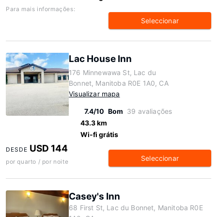
Para mais informações:
Seleccionar
Lac House Inn
176 Minnewawa St, Lac du
Bonnet, Manitoba R0E 1A0, CA
Visualizar mapa
7.4/10
Bom
39 avaliações
43.3 km
Wi-fi grátis
USD 144
DESDE
Seleccionar
por quarto / por noite
Casey's Inn
68 First St, Lac du Bonnet, Manitoba R0E