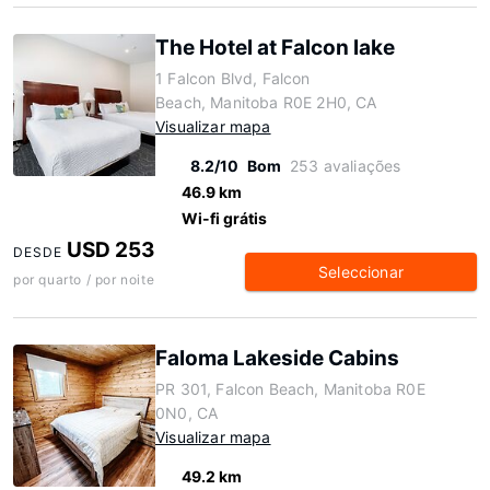
The Hotel at Falcon lake
1 Falcon Blvd, Falcon
Beach, Manitoba R0E 2H0, CA
Visualizar mapa
8.2/10
Bom
253 avaliações
46.9 km
Wi-fi grátis
USD 253
DESDE
Seleccionar
por quarto / por noite
Faloma Lakeside Cabins
PR 301, Falcon Beach, Manitoba R0E
0N0, CA
Visualizar mapa
49.2 km