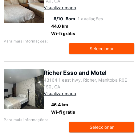
1A0, CA
Visualizar mapa
8/10
Bom
1 avaliações
44.0 km
Wi-fi grátis
Para mais informações:
Seleccionar
Richer Esso and Motel
43164 1 east hwy, Richer, Manitoba R0E
1S0, CA
Visualizar mapa
46.4 km
Wi-fi grátis
Para mais informações:
Seleccionar