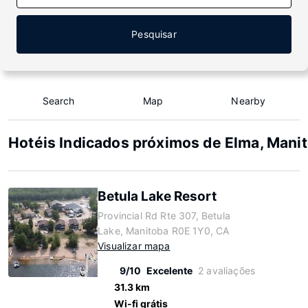
Pesquisar
Search
Map
Nearby
Hotéis Indicados próximos de Elma, Mani
Betula Lake Resort
Provincial Rd Rte 307, Betula
Lake, Manitoba R0E 1Y0, CA
Visualizar mapa
9/10
Excelente
2 avaliações
31.3 km
Wi-fi grátis