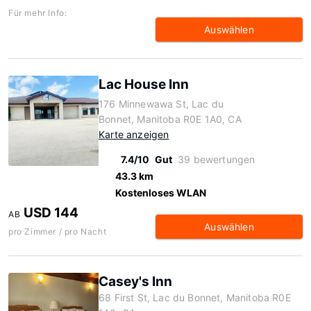
Für mehr Info:
Auswählen
Lac House Inn
176 Minnewawa St, Lac du
Bonnet, Manitoba R0E 1A0, CA
Karte anzeigen
7.4/10
Gut
39 bewertungen
43.3 km
Kostenloses WLAN
USD 144
AB
Auswählen
pro Zimmer / pro Nacht
Casey's Inn
68 First St, Lac du Bonnet, Manitoba R0E