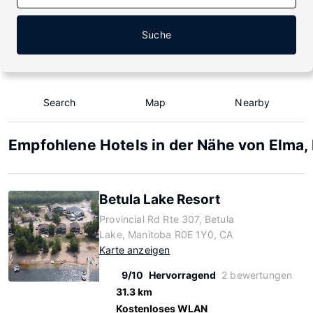
Suche
Search
Map
Nearby
Empfohlene Hotels in der Nähe von Elma,
Betula Lake Resort
Provincial Rd Rte 307, Betula
Lake, Manitoba R0E 1Y0, CA
Karte anzeigen
9/10
Hervorragend
2 bewertungen
31.3 km
Kostenloses WLAN