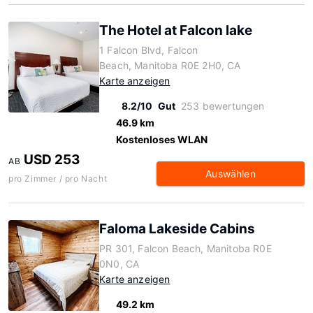
The Hotel at Falcon lake
1 Falcon Blvd, Falcon
Beach, Manitoba R0E 2H0, CA
Karte anzeigen
8.2/10
Gut
253 bewertungen
46.9 km
Kostenloses WLAN
USD 253
AB
Auswählen
pro Zimmer / pro Nacht
Faloma Lakeside Cabins
PR 301, Falcon Beach, Manitoba R0E
0N0, CA
Karte anzeigen
49.2 km