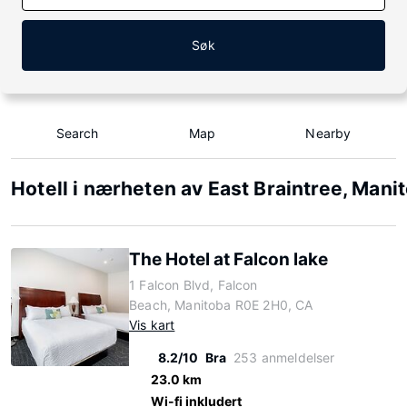
Søk
Search
Map
Nearby
Hotell i nærheten av East Braintree, Mani
The Hotel at Falcon lake
1 Falcon Blvd, Falcon
Beach, Manitoba R0E 2H0, CA
Vis kart
8.2/10
Bra
253 anmeldelser
23.0 km
Wi-fi inkludert