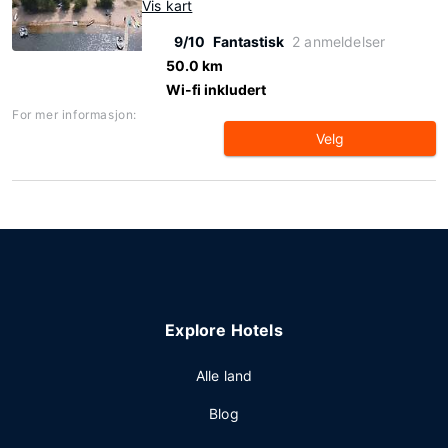
Vis kart
9/10
Fantastisk
2 anmeldelser
50.0 km
Wi-fi inkludert
For mer informasjon:
Velg
Explore Hotels
Alle land
Blog