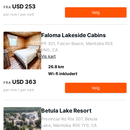
USD 253
FRA
Velg
per rom / per natt
Faloma Lakeside Cabins
PR 301, Falcon Beach, Manitoba R0E
0N0, CA
Vis kart
26.8 km
Wi-fi inkludert
USD 363
FRA
Velg
per rom / per natt
Betula Lake Resort
Provincial Rd Rte 307, Betula
Lake, Manitoba R0E 1Y0, CA