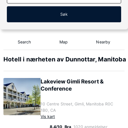
Søk
Search
Map
Nearby
Hotell i nærheten av Dunnottar, Manitoba
Lakeview Gimli Resort &
Conference
10 Centre Street, Gimli, Manitoba R0C
1B0, CA
Vis kart
8.4/10
Bra
1020 anmeldelser