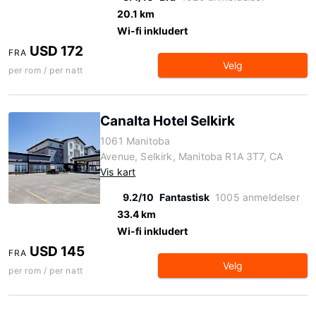
20.1 km
Wi-fi inkludert
USD 172
FRA
Velg
per rom / per natt
Canalta Hotel Selkirk
1061 Manitoba
Avenue, Selkirk, Manitoba R1A 3T7, CA
Vis kart
9.2/10
Fantastisk
1005 anmeldelser
33.4 km
Wi-fi inkludert
USD 145
FRA
Velg
per rom / per natt