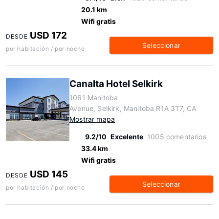
20.1 km
Wifi gratis
USD 172
DESDE
Seleccionar
por habitación / por noche
Canalta Hotel Selkirk
1061 Manitoba
Avenue, Selkirk, Manitoba R1A 3T7, CA
Mostrar mapa
9.2/10
Excelente
1005 comentarios
33.4 km
Wifi gratis
USD 145
DESDE
Seleccionar
por habitación / por noche