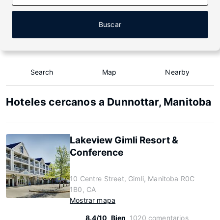
Buscar
Search
Map
Nearby
Hoteles cercanos a Dunnottar, Manitoba
Lakeview Gimli Resort &
Conference
10 Centre Street, Gimli, Manitoba R0C
1B0, CA
Mostrar mapa
8.4/10
Bien
1020 comentarios