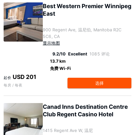
Best Western Premier Winnipeg
East
900 Regent Ave, 温尼伯, Manitoba R2C
5C6, CA
显示地图
9.2/10
Excellent
1085 评论
13.7 km
免费 Wi-Fi
USD 201
起价
选择
每房 / 每夜
Canad Inns Destination Centre
Club Regent Casino Hotel
1415 Regent Ave W, 温尼