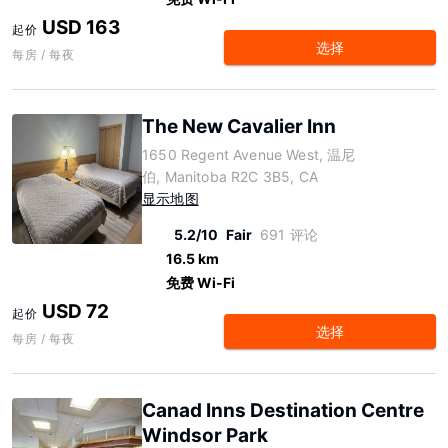
USD 163
起价
选择
每房 / 每夜
The New Cavalier Inn
1650 Regent Avenue West, 温尼
伯, Manitoba R2C 3B5, CA
显示地图
5.2/10
Fair
691 评论
16.5 km
免费 Wi-Fi
USD 72
起价
选择
每房 / 每夜
Canad Inns Destination Centre
Windsor Park