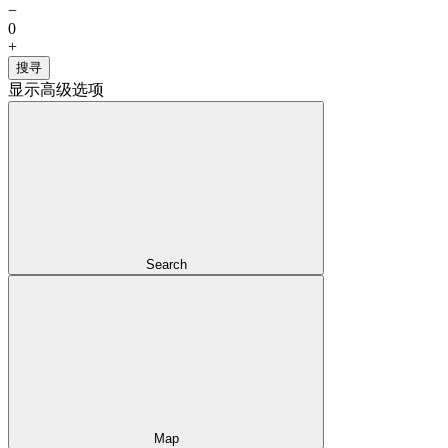
−
0
+
星级
搜寻
显示高级选项
未评分
1
2
3
4
5
Distance from center
酒店设施
Airport Shuttle
Child Friendly
Non Smoking Rooms
Fitness Centre
Wi-Fi/Wireless LAN
Search
Internet Services
Spa & Wellness Centre
Pets Allowed
Indoor Swimming Pool
Outdoor Swimming Pool
Restaurant
Parking
Disabled Friendly
Map