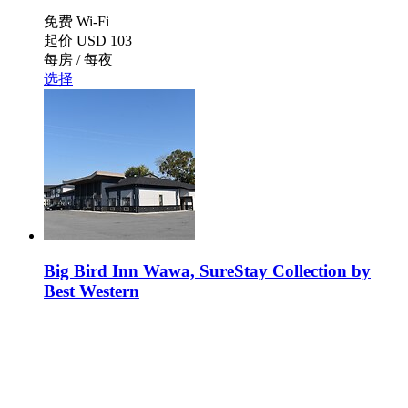
免费 Wi-Fi
起价
USD 103
每房 / 每夜
选择
Big Bird Inn Wawa, SureStay Collection by
Best Western