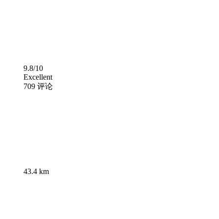
9.8/10
Excellent
709 评论
43.4 km