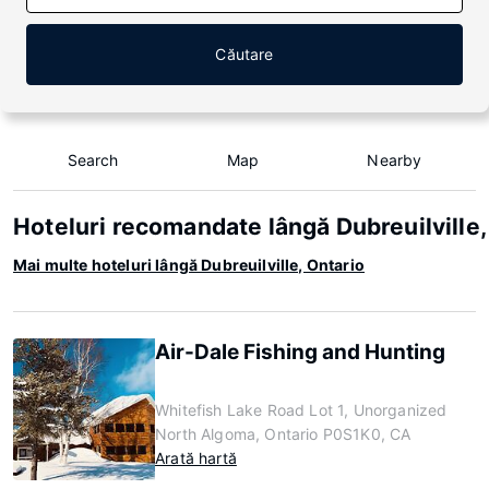
Căutare
Search
Map
Nearby
Hoteluri recomandate lângă Dubreuilville,
Mai multe hoteluri lângă Dubreuilville, Ontario
Air-Dale Fishing and Hunting
Whitefish Lake Road Lot 1, Unorganized
North Algoma, Ontario P0S1K0, CA
Arată hartă