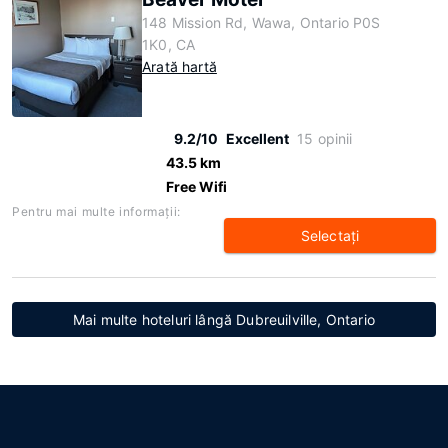
148 Mission Rd, Wawa, Ontario P0S
1K0, CA
Arată hartă
9.2/10
Excellent
15 opinii
43.5 km
Free Wifi
Pentru mai multe informaţii:
Selectaţi
Mai multe hoteluri lângă Dubreuilville, Ontario