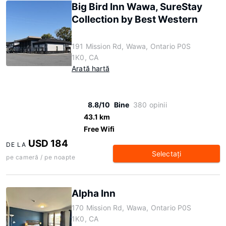
Big Bird Inn Wawa, SureStay
Collection by Best Western
191 Mission Rd, Wawa, Ontario P0S
1K0, CA
Arată hartă
8.8/10
Bine
380 opinii
43.1 km
Free Wifi
USD 184
DE LA
Selectaţi
pe cameră / pe noapte
Alpha Inn
170 Mission Rd, Wawa, Ontario P0S
1K0, CA