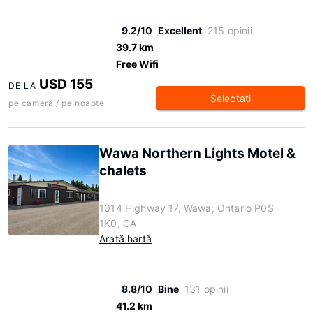
9.2/10
Excellent
215 opinii
39.7 km
Free Wifi
USD 155
DE LA
Selectaţi
pe cameră / pe noapte
Wawa Northern Lights Motel &
chalets
1014 Highway 17, Wawa, Ontario P0S
1K0, CA
Arată hartă
8.8/10
Bine
131 opinii
41.2 km