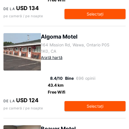
USD 134
DE LA
Selectaţi
pe cameră / pe noapte
Algoma Motel
164 Mission Rd, Wawa, Ontario P0S
1K0, CA
Arată hartă
8.4/10
Bine
696 opinii
43.4 km
Free Wifi
USD 124
DE LA
Selectaţi
pe cameră / pe noapte
Beaver Motel