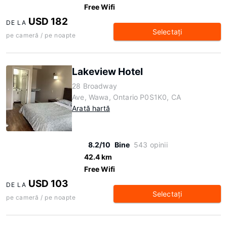
Free Wifi
USD 182
DE LA
Selectaţi
pe cameră / pe noapte
Lakeview Hotel
28 Broadway
Ave, Wawa, Ontario P0S1K0, CA
Arată hartă
8.2/10
Bine
543 opinii
42.4 km
Free Wifi
USD 103
DE LA
Selectaţi
pe cameră / pe noapte