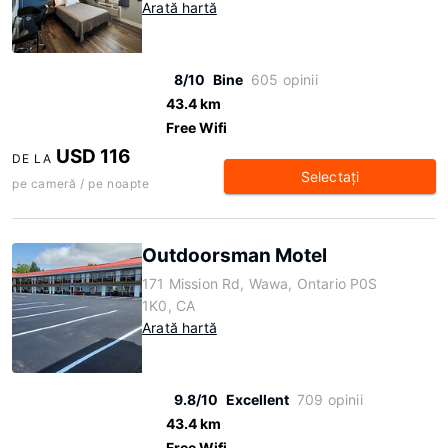
Arată hartă
8/10
Bine
605 opinii
43.4 km
Free Wifi
USD 116
DE LA
Selectaţi
pe cameră / pe noapte
Outdoorsman Motel
171 Mission Rd, Wawa, Ontario P0S
1K0, CA
Arată hartă
9.8/10
Excellent
709 opinii
43.4 km
Free Wifi