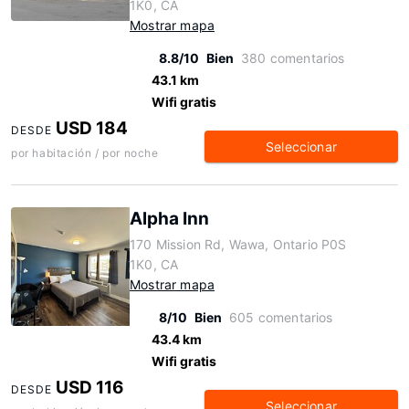
1K0, CA
Mostrar mapa
8.8/10
Bien
380 comentarios
43.1 km
Wifi gratis
USD 184
DESDE
Seleccionar
por habitación / por noche
Alpha Inn
170 Mission Rd, Wawa, Ontario P0S
1K0, CA
Mostrar mapa
8/10
Bien
605 comentarios
43.4 km
Wifi gratis
USD 116
DESDE
Seleccionar