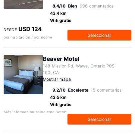
8.4/10
Bien
696 comentarios
43.4 km
Wifi gratis
USD 124
DESDE
Seleccionar
por habitación / por noche
Beaver Motel
148 Mission Rd, Wawa, Ontario P0S
1K0, CA
Mostrar mapa
9.2/10
Excelente
15 comentarios
43.5 km
Wifi gratis
Más información sobre este hotel:
Seleccionar