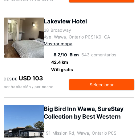
Lakeview Hotel
28 Broadway
Ave, Wawa, Ontario P0S1K0, CA
Mostrar mapa
8.2/10
Bien
543 comentarios
42.4 km
Wifi gratis
USD 103
DESDE
Seleccionar
por habitación / por noche
Big Bird Inn Wawa, SureStay
Collection by Best Western
191 Mission Rd, Wawa, Ontario P0S