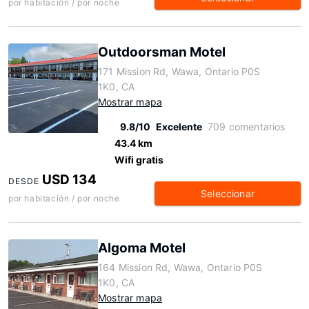
por habitación / por noche
Outdoorsman Motel
171 Mission Rd, Wawa, Ontario P0S
1K0, CA
Mostrar mapa
9.8/10
Excelente
709 comentarios
43.4 km
Wifi gratis
USD 134
DESDE
Seleccionar
por habitación / por noche
Algoma Motel
164 Mission Rd, Wawa, Ontario P0S
1K0, CA
Mostrar mapa