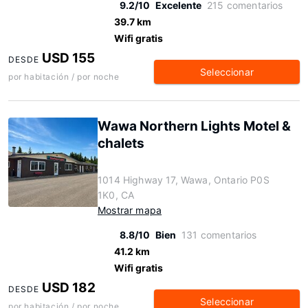
9.2/10
Excelente
215 comentarios
39.7 km
Wifi gratis
USD 155
DESDE
Seleccionar
por habitación / por noche
Wawa Northern Lights Motel &
chalets
1014 Highway 17, Wawa, Ontario P0S
1K0, CA
Mostrar mapa
8.8/10
Bien
131 comentarios
41.2 km
Wifi gratis
USD 182
DESDE
Seleccionar
por habitación / por noche