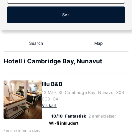
Søk
Search
Map
Hotell i Cambridge Bay, Nunavut
Illu B&B
12 Mitik St, Cambridge Bay, Nunavut X0B
0C0, CA
Vis kart
10/10
Fantastisk
2 anmeldelser
Wi-fi inkludert
For mer informasjon: