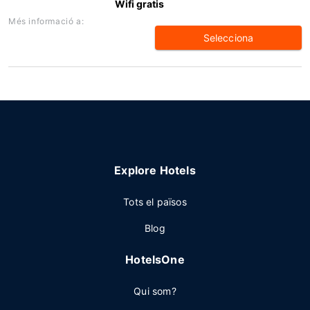
Wifi gratis
Més informació a:
Selecciona
Explore Hotels
Tots el països
Blog
HotelsOne
Qui som?