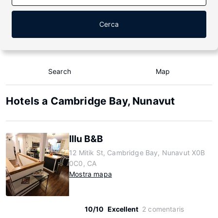
Cerca
Search
Map
Hotels a Cambridge Bay, Nunavut
Illu B&B
12 Mitik St, Cambridge Bay, Nunavut X0B
0C0, CA
Mostra mapa
10/10
Excellent
2 comentaris