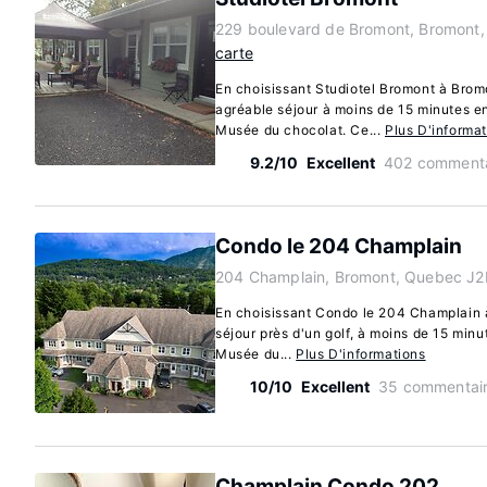
229 boulevard de Bromont, Bromont
carte
En choisissant Studiotel Bromont à Bromo
agréable séjour à moins de 15 minutes e
Musée du chocolat. Ce...
Plus D'informa
9.2/10
Excellent
402 commenta
Condo le 204 Champlain
204 Champlain, Bromont, Quebec J2
En choisissant Condo le 204 Champlain à
séjour près d'un golf, à moins de 15 min
Musée du...
Plus D'informations
10/10
Excellent
35 commentai
Champlain Condo 202