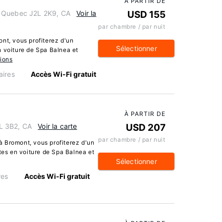
À PARTIR DE
, Quebec J2L 2K9, CA
Voir la
USD 155
par chambre / par nuit
nt, vous profiterez d'un
Sélectionner
n voiture de Spa Balnea et
tions
ires
Accès Wi-Fi gratuit
À PARTIR DE
L 3B2, CA
Voir la carte
USD 207
par chambre / par nuit
 Bromont, vous profiterez d'un
utes en voiture de Spa Balnea et
Sélectionner
res
Accès Wi-Fi gratuit