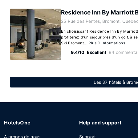
Residence Inn By Marriott
25 Rue des Pentes, Bromont, Quebec
En choisissant Residence Inn By Marriot
profiterez d'un séjour près d'un golf, à 
Ski Bromont...
Plus D'informations
9.4/10
Excellent
84 commentai
Les 37 hôtels à Bro
HotelsOne
Help and support
A propos de nous
Support