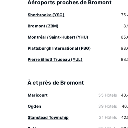
Aéroports proches de Bromont
Sherbrooke (YSC)
75.
Bromont (ZBM)
8.
Montréal / Saint-Hubert (YHU)
65.
Plattsburgh International (PBG)
98.
Pierre Elliott Trudeau (YUL)
88.
À et près de Bromont
Maricourt
55 Hôtels
40.
Ogden
39 Hôtels
46
Stanstead Township
31 Hôtels
42.