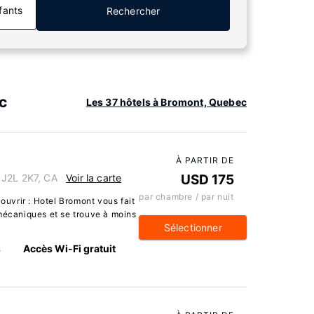
fants
Rechercher
c
Les 37 hôtels à Bromont, Quebec
À PARTIR DE
 J2L 2K7, CA
Voir la carte
USD 175
par chambre / par nuit
uvrir : Hotel Bromont vous fait
 mécaniques et se trouve à moins
Sélectionner
s
Accès Wi-Fi gratuit