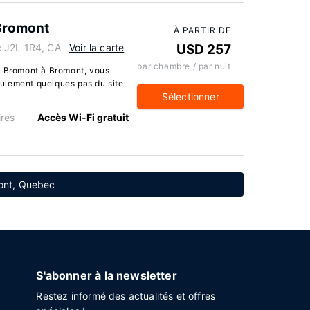
 Bromont
À PARTIR DE
 J2L 1R4, CA
Voir la carte
USD 257
par chambre / par nuit
t Bromont à Bromont, vous
seulement quelques pas du site
Sélectionner
res
Accès Wi-Fi gratuit
mont, Quebec
S'abonner à la newsletter
Restez informé des actualités et offres