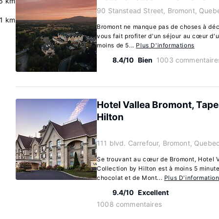
6 km
90 Stanstead Street, Bromont, Queb
.1 km
Bromont ne manque pas de choses à déc
vous fait profiter d'un séjour au cœur d'
moins de 5...
Plus D'informations
8.4/10
Bien
1003 commentaire
Hotel Vallea Bromont, Tape
Hilton
111 blvd. Carrefour, Bromont, Quebe
Se trouvant au cœur de Bromont, Hotel V
Collection by Hilton est à moins 5 minut
chocolat et de Mont...
Plus D'informatio
9.4/10
Excellent
1008 commentaires