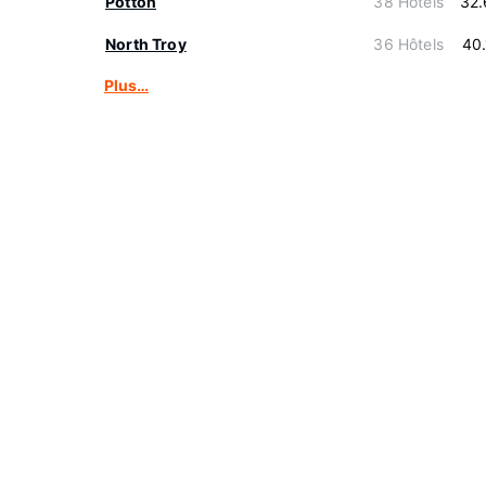
Potton
38 Hôtels
32.
North Troy
36 Hôtels
40
Plus…