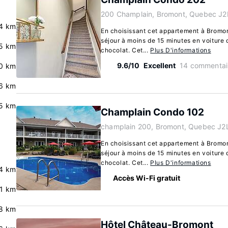
200 Champlain, Bromont, Quebec J2
4 km
En choisissant cet appartement à Bromon
séjour à moins de 15 minutes en voiture
5 km
chocolat. Cet...
Plus D'informations
9.6/10
Excellent
14 commentai
0 km
6 km
5 km
Champlain Condo 102
champlain 200, Bromont, Quebec J2
En choisissant cet appartement à Bromon
séjour à moins de 15 minutes en voiture
chocolat. Cet...
Plus D'informations
4 km
Accès Wi-Fi gratuit
.1 km
8 km
Hôtel Château-Bromont