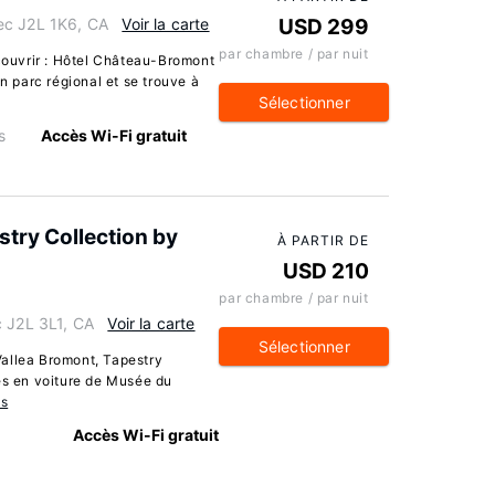
ec J2L 1K6, CA
Voir la carte
USD 299
par chambre / par nuit
ouvrir : Hôtel Château-Bromont
un parc régional et se trouve à
Sélectionner
s
Accès Wi-Fi gratuit
stry Collection by
À PARTIR DE
USD 210
par chambre / par nuit
c J2L 3L1, CA
Voir la carte
Sélectionner
allea Bromont, Tapestry
es en voiture de Musée du
ns
Accès Wi-Fi gratuit