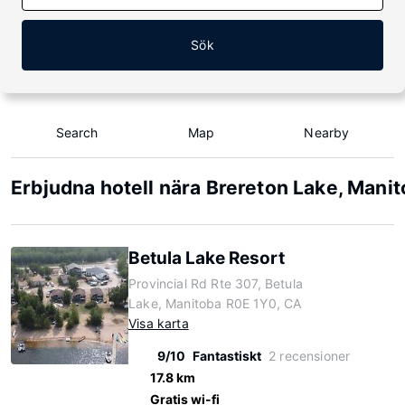
Sök
Search
Map
Nearby
Erbjudna hotell nära Brereton Lake, Mani
Betula Lake Resort
Provincial Rd Rte 307, Betula
Lake, Manitoba R0E 1Y0, CA
Visa karta
9/10
Fantastiskt
2 recensioner
17.8 km
Gratis wi-fi