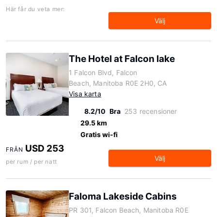
Här får du veta mer:
Välj
The Hotel at Falcon lake
1 Falcon Blvd, Falcon
Beach, Manitoba R0E 2H0, CA
Visa karta
8.2/10
Bra
253 recensioner
29.5 km
Gratis wi-fi
USD 253
FRÅN
Välj
per rum / per natt
Faloma Lakeside Cabins
PR 301, Falcon Beach, Manitoba R0E