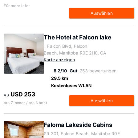
Für mehr Info:
Auswählen
The Hotel at Falcon lake
1 Falcon Blvd, Falcon
Beach, Manitoba R0E 2H0, CA
Karte anzeigen
8.2/10
Gut
253 bewertungen
29.5 km
Kostenloses WLAN
USD 253
AB
Auswählen
pro Zimmer / pro Nacht
Faloma Lakeside Cabins
PR 301, Falcon Beach, Manitoba R0E