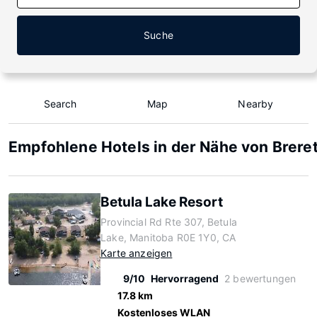
Suche
Search
Map
Nearby
Empfohlene Hotels in der Nähe von Brere
Betula Lake Resort
Provincial Rd Rte 307, Betula
Lake, Manitoba R0E 1Y0, CA
Karte anzeigen
9/10
Hervorragend
2 bewertungen
17.8 km
Kostenloses WLAN