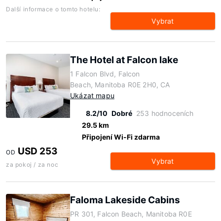
Další informace o tomto hotelu:
Vybrat
The Hotel at Falcon lake
1 Falcon Blvd, Falcon
Beach, Manitoba R0E 2H0, CA
Ukázat mapu
8.2/10
Dobré
253 hodnoceních
29.5 km
Připojení Wi-Fi zdarma
USD 253
OD
Vybrat
za pokoj / za noc
Faloma Lakeside Cabins
PR 301, Falcon Beach, Manitoba R0E