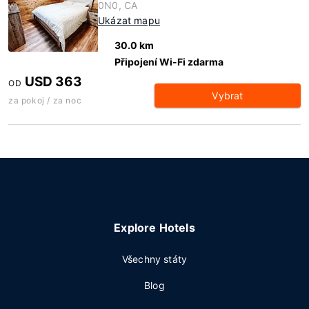
0N0, CA
Ukázat mapu
30.0 km
Připojení Wi-Fi zdarma
USD 363
OD
Vybrat
za pokoj / za noc
Explore Hotels
Všechny státy
Blog