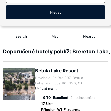
Hledat
Search
Map
Nearby
Doporučené hotely poblíž: Brereton Lake
Betula Lake Resort
Provincial Rd Rte 307, Betula
Lake, Manitoba R0E 1Y0, CA
Ukázat mapu
9/10
Excellent
2 hodnoceních
17.8 km
Připojení Wi-Fi zdarma