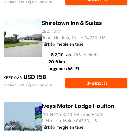
szobánként / éjszakánként
Shiretown Inn & Suites
282 North
Road, Houlton, Maine 04730, US
Térkép megjelenítése
8.2/10
Jó
298 értékelés
20.6 km
Ingyenes Wi-Fi
USD 158
KEZDŐÁR
Kiválasztás
szobánként / éjszakánként
Iveys Motor Lodge Houlton
241 North Road I-95 and Route
1, Houlton, Maine 04730, US
Térkép megjelenítése