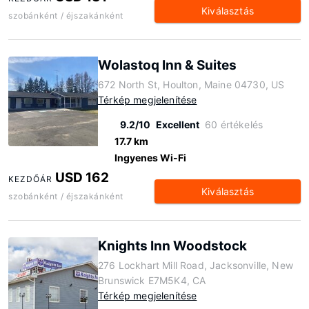
Kiválasztás
szobánként / éjszakánként
Wolastoq Inn & Suites
672 North St, Houlton, Maine 04730, US
Térkép megjelenítése
9.2/10
Excellent
60 értékelés
17.7 km
Ingyenes Wi-Fi
USD 162
KEZDŐÁR
Kiválasztás
szobánként / éjszakánként
Knights Inn Woodstock
276 Lockhart Mill Road, Jacksonville, New
Brunswick E7M5K4, CA
Térkép megjelenítése