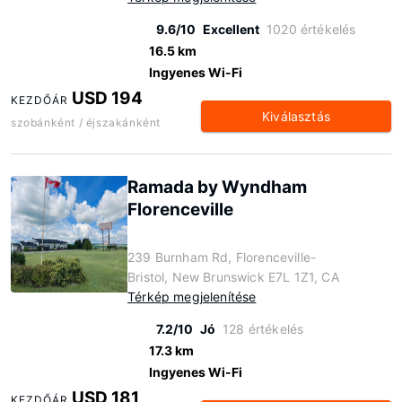
9.6/10
Excellent
1020 értékelés
16.5 km
Ingyenes Wi-Fi
USD 194
KEZDŐÁR
Kiválasztás
szobánként / éjszakánként
Ramada by Wyndham
Florenceville
239 Burnham Rd, Florenceville-
Bristol, New Brunswick E7L 1Z1, CA
Térkép megjelenítése
7.2/10
Jó
128 értékelés
17.3 km
Ingyenes Wi-Fi
USD 181
KEZDŐÁR