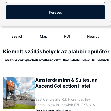
Keresés
Search
Map
POI
Nearby
Kiemelt szálláshelyek az alábbi repülőté
További környékbeli szállások itt: Bloomfield, New Brunswick
Amsterdam Inn & Suites, an
Ascend Collection Hotel
383 Centreville Rd, Florenceville-
Bristol, New Brunswick E7L 3K5, CA
Térkép megjelenítése