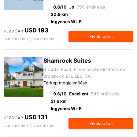
8.8/10
Jó
750 értékelés
20.9 km
Ingyenes Wi-Fi
USD 193
KEZDŐÁR
Kiválasztás
szobánként / éjszakánként
Shamrock Suites
8 Curtis Road, Florenceville-Bristol, New
Brunswick E7L 2E6, CA
Térkép megjelenítése
9.6/10
Excellent
546 értékelés
21.6 km
Ingyenes Wi-Fi
USD 131
KEZDŐÁR
Kiválasztás
szobánként / éjszakánként