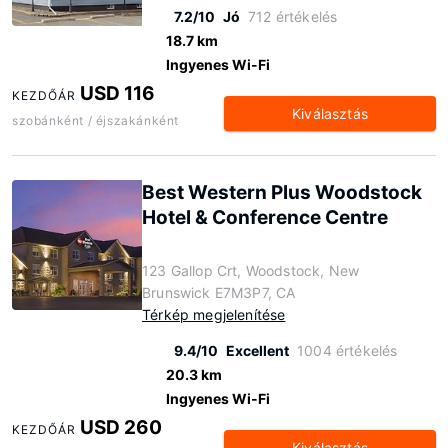
7.2/10
Jó
712 értékelés
18.7 km
Ingyenes Wi-Fi
USD 116
KEZDŐÁR
Kiválasztás
szobánként / éjszakánként
Best Western Plus Woodstock
Hotel & Conference Centre
123 Gallop Crt, Woodstock, New
Brunswick E7M3P7, CA
Térkép megjelenítése
9.4/10
Excellent
1004 értékelés
20.3 km
Ingyenes Wi-Fi
USD 260
KEZDŐÁR
Kiválasztás