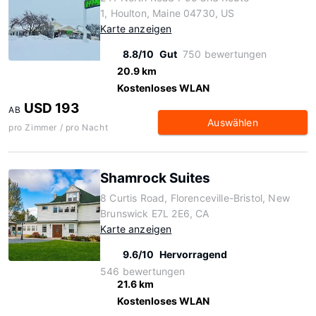
1, Houlton, Maine 04730, US
Karte anzeigen
8.8/10
Gut
750 bewertungen
20.9 km
Kostenloses WLAN
USD 193
AB
Auswählen
pro Zimmer / pro Nacht
Shamrock Suites
8 Curtis Road, Florenceville-Bristol, New
Brunswick E7L 2E6, CA
Karte anzeigen
9.6/10
Hervorragend
546 bewertungen
21.6 km
Kostenloses WLAN