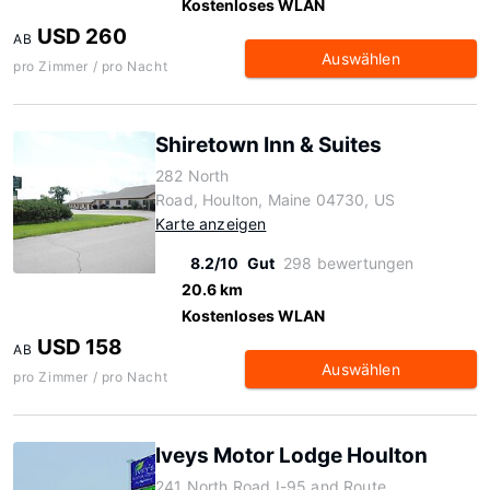
Kostenloses WLAN
USD 260
AB
Auswählen
pro Zimmer / pro Nacht
Shiretown Inn & Suites
282 North
Road, Houlton, Maine 04730, US
Karte anzeigen
8.2/10
Gut
298 bewertungen
20.6 km
Kostenloses WLAN
USD 158
AB
Auswählen
pro Zimmer / pro Nacht
Iveys Motor Lodge Houlton
241 North Road I-95 and Route