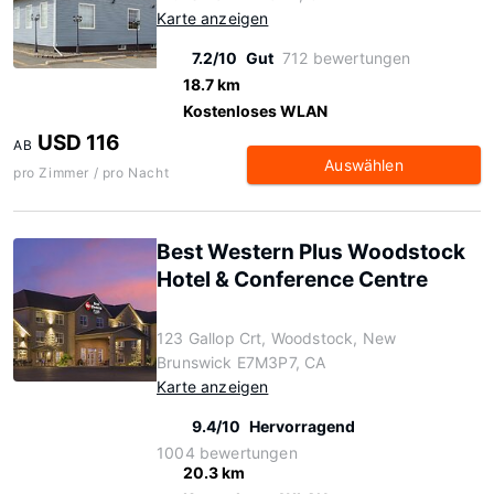
Karte anzeigen
7.2/10
Gut
712 bewertungen
18.7 km
Kostenloses WLAN
USD 116
AB
Auswählen
pro Zimmer / pro Nacht
Best Western Plus Woodstock
Hotel & Conference Centre
123 Gallop Crt, Woodstock, New
Brunswick E7M3P7, CA
Karte anzeigen
9.4/10
Hervorragend
1004 bewertungen
20.3 km