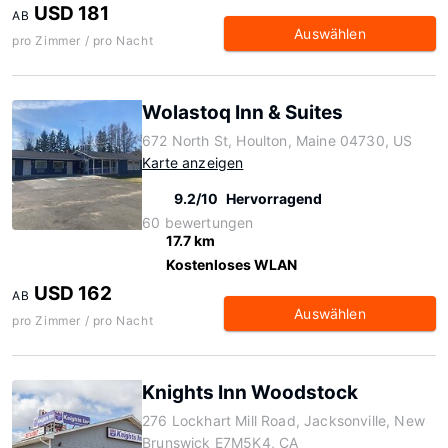
USD 181
AB
Auswählen
pro Zimmer / pro Nacht
Wolastoq Inn & Suites
672 North St, Houlton, Maine 04730, US
Karte anzeigen
9.2/10
Hervorragend
60 bewertungen
17.7 km
Kostenloses WLAN
USD 162
AB
Auswählen
pro Zimmer / pro Nacht
Knights Inn Woodstock
276 Lockhart Mill Road, Jacksonville, New
Brunswick E7M5K4, CA