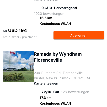
9.6/10
Hervorragend
1020 bewertungen
16.5 km
Kostenloses WLAN
USD 194
AB
Auswählen
pro Zimmer / pro Nacht
Ramada by Wyndham
Florenceville
239 Burnham Rd, Florenceville-
Bristol, New Brunswick E7L 1Z1, CA
Karte anzeigen
7.2/10
Gut
128 bewertungen
17.3 km
Kostenloses WLAN