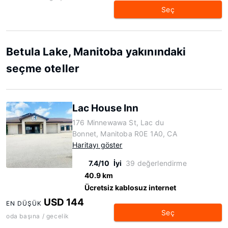
Seç
Betula Lake, Manitoba yakınındaki
seçme oteller
Lac House Inn
176 Minnewawa St, Lac du
Bonnet, Manitoba R0E 1A0, CA
Haritayı göster
7.4/10
İyi
39 değerlendirme
40.9 km
Ücretsiz kablosuz internet
USD 144
EN DÜŞÜK
Seç
oda başına / gecelik