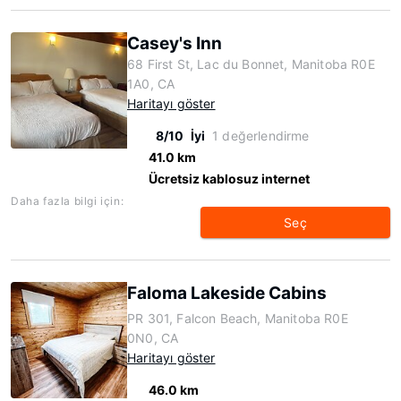
Casey's Inn
68 First St, Lac du Bonnet, Manitoba R0E
1A0, CA
Haritayı göster
8/10
İyi
1 değerlendirme
41.0 km
Ücretsiz kablosuz internet
Daha fazla bilgi için:
Seç
Faloma Lakeside Cabins
PR 301, Falcon Beach, Manitoba R0E
0N0, CA
Haritayı göster
46.0 km