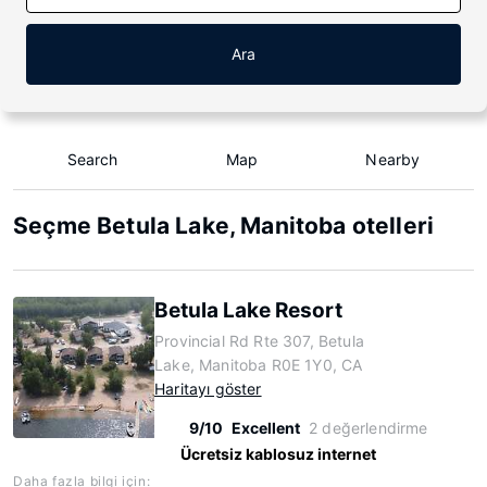
Ara
Search
Map
Nearby
Seçme Betula Lake, Manitoba otelleri
Betula Lake Resort
Provincial Rd Rte 307, Betula
Lake, Manitoba R0E 1Y0, CA
Haritayı göster
9/10
Excellent
2 değerlendirme
Ücretsiz kablosuz internet
Daha fazla bilgi için: