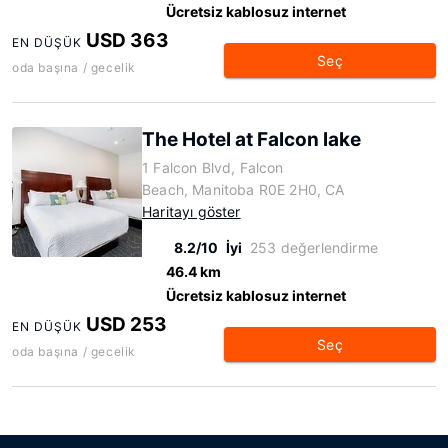
Ücretsiz kablosuz internet
USD 363
EN DÜŞÜK
Seç
oda başına / gecelik
The Hotel at Falcon lake
1 Falcon Blvd, Falcon
Beach, Manitoba R0E 2H0, CA
Haritayı göster
8.2/10
İyi
253 değerlendirme
46.4 km
Ücretsiz kablosuz internet
USD 253
EN DÜŞÜK
Seç
oda başına / gecelik