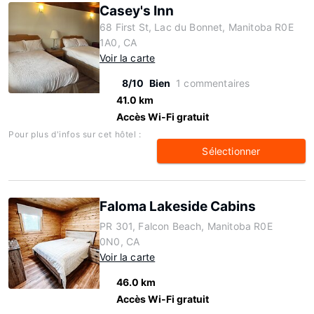
Casey's Inn
68 First St, Lac du Bonnet, Manitoba R0E
1A0, CA
Voir la carte
8/10
Bien
1 commentaires
41.0 km
Accès Wi-Fi gratuit
Pour plus d'infos sur cet hôtel :
Sélectionner
Faloma Lakeside Cabins
PR 301, Falcon Beach, Manitoba R0E
0N0, CA
Voir la carte
46.0 km
Accès Wi-Fi gratuit