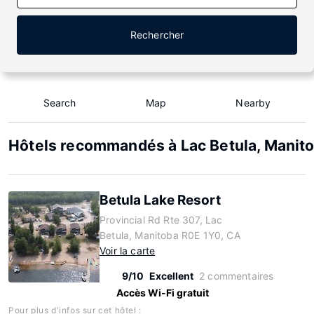
Rechercher
Search
Map
Nearby
Hôtels recommandés à Lac Betula, Manit
Betula Lake Resort
Provincial Rd Rte 307, Lac
Betula, Manitoba R0E 1Y0, CA
Voir la carte
9/10
Excellent
2 commentaires
Accès Wi-Fi gratuit
Pour plus d'infos sur cet hôtel :