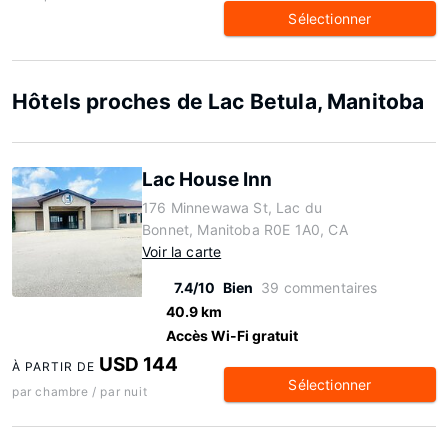
Sélectionner
Hôtels proches de Lac Betula, Manitoba
Lac House Inn
176 Minnewawa St, Lac du
Bonnet, Manitoba R0E 1A0, CA
Voir la carte
7.4/10
Bien
39 commentaires
40.9 km
Accès Wi-Fi gratuit
USD 144
À PARTIR DE
Sélectionner
par chambre / par nuit