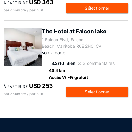
USD 363
À PARTIR DE
Sélectionner
par chambre / par nuit
The Hotel at Falcon lake
1 Falcon Blvd, Falcon
Beach, Manitoba R0E 2H0, CA
Voir la carte
8.2/10
Bien
253 commentaires
46.4 km
Accès Wi-Fi gratuit
USD 253
À PARTIR DE
Sélectionner
par chambre / par nuit