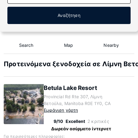
Αναζήτηση
Search
Map
Nearby
Προτεινόμενα ξενοδοχεία σε Λίμνη Βετο
Betula Lake Resort
Provincial Rd Rte 307, Λίμνη
Βετούλα, Manitoba R0E 1Y0, CA
Εμφάνιση χάρτη
9/10
Excellent
2 κριτικές
Δωρεάν ασύρματο ίντερνετ
Για περισσότερες πληροφορίες: