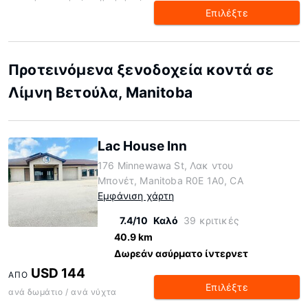
Επιλέξτε
Προτεινόμενα ξενοδοχεία κοντά σε
Λίμνη Βετούλα, Manitoba
Lac House Inn
176 Minnewawa St, Λακ ντου
Μπονέτ, Manitoba R0E 1A0, CA
Εμφάνιση χάρτη
7.4/10
Καλό
39 κριτικές
40.9 km
Δωρεάν ασύρματο ίντερνετ
USD 144
ΑΠΌ
Επιλέξτε
ανά δωμάτιο / ανά νύχτα