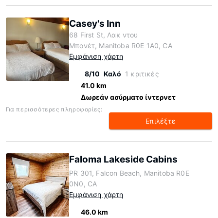
Casey's Inn
68 First St, Λακ ντου
Μπονέτ, Manitoba R0E 1A0, CA
Εμφάνιση χάρτη
8/10
Καλό
1 κριτικές
41.0 km
Δωρεάν ασύρματο ίντερνετ
Για περισσότερες πληροφορίες:
Επιλέξτε
Faloma Lakeside Cabins
PR 301, Falcon Beach, Manitoba R0E
0N0, CA
Εμφάνιση χάρτη
46.0 km