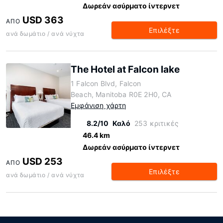
Δωρεάν ασύρματο ίντερνετ
USD 363
ΑΠΌ
Επιλέξτε
ανά δωμάτιο / ανά νύχτα
The Hotel at Falcon lake
1 Falcon Blvd, Falcon
Beach, Manitoba R0E 2H0, CA
Εμφάνιση χάρτη
8.2/10
Καλό
253 κριτικές
46.4 km
Δωρεάν ασύρματο ίντερνετ
USD 253
ΑΠΌ
Επιλέξτε
ανά δωμάτιο / ανά νύχτα