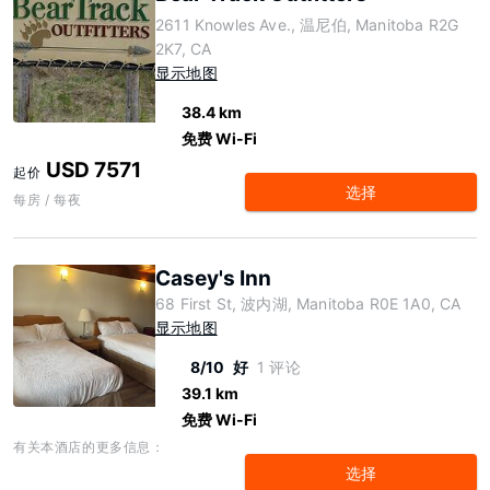
2611 Knowles Ave., 温尼伯, Manitoba R2G
2K7, CA
显示地图
38.4 km
免费 Wi-Fi
USD 7571
起价
选择
每房 / 每夜
Casey's Inn
68 First St, 波内湖, Manitoba R0E 1A0, CA
显示地图
8/10
好
1 评论
39.1 km
免费 Wi-Fi
有关本酒店的更多信息：
选择