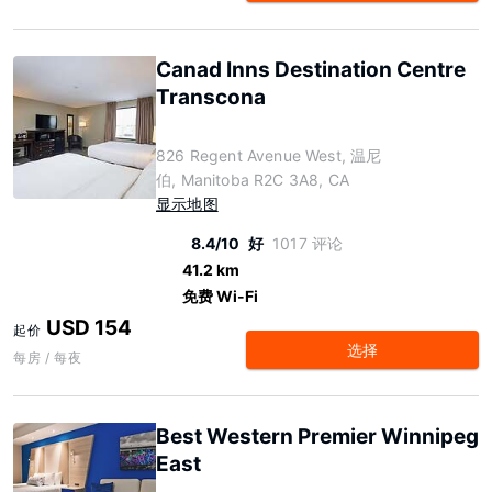
Canad Inns Destination Centre
Transcona
826 Regent Avenue West, 温尼
伯, Manitoba R2C 3A8, CA
显示地图
8.4/10
好
1017 评论
41.2 km
免费 Wi-Fi
USD 154
起价
选择
每房 / 每夜
Best Western Premier Winnipeg
East