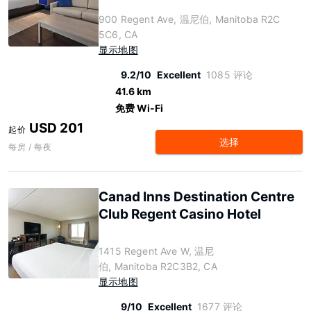
900 Regent Ave, 温尼伯, Manitoba R2C
5C6, CA
显示地图
9.2/10
Excellent
1085 评论
41.6 km
免费 Wi-Fi
USD 201
起价
选择
每房 / 每夜
Canad Inns Destination Centre
Club Regent Casino Hotel
1415 Regent Ave W, 温尼
伯, Manitoba R2C3B2, CA
显示地图
9/10
Excellent
1677 评论