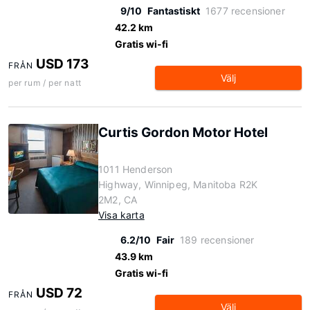
9/10
Fantastiskt
1677 recensioner
42.2 km
Gratis wi-fi
USD 173
FRÅN
Välj
per rum / per natt
Curtis Gordon Motor Hotel
1011 Henderson
Highway, Winnipeg, Manitoba R2K
2M2, CA
Visa karta
6.2/10
Fair
189 recensioner
43.9 km
Gratis wi-fi
USD 72
FRÅN
Välj