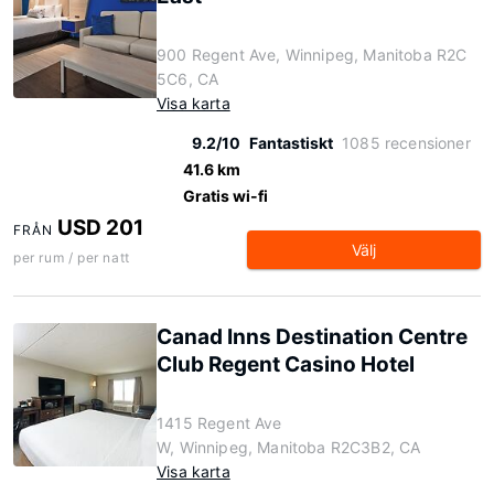
900 Regent Ave, Winnipeg, Manitoba R2C
5C6, CA
Visa karta
9.2/10
Fantastiskt
1085 recensioner
41.6 km
Gratis wi-fi
USD 201
FRÅN
Välj
per rum / per natt
Canad Inns Destination Centre
Club Regent Casino Hotel
1415 Regent Ave
W, Winnipeg, Manitoba R2C3B2, CA
Visa karta