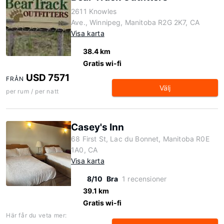
2611 Knowles
Ave., Winnipeg, Manitoba R2G 2K7, CA
Visa karta
38.4 km
Gratis wi-fi
USD 7571
FRÅN
Välj
per rum / per natt
Casey's Inn
68 First St, Lac du Bonnet, Manitoba R0E
1A0, CA
Visa karta
8/10
Bra
1 recensioner
39.1 km
Gratis wi-fi
Här får du veta mer: