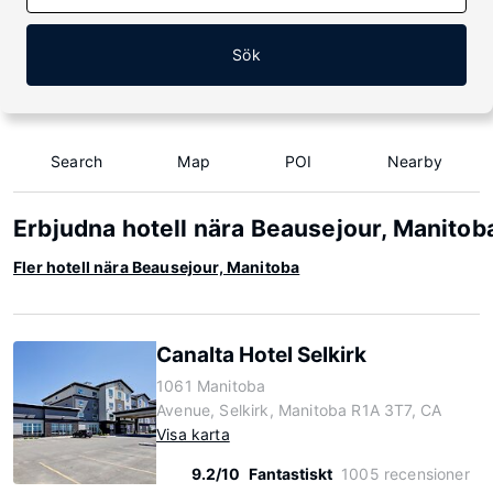
Sök
Search
Map
POI
Nearby
Erbjudna hotell nära Beausejour, Manitob
Fler hotell nära Beausejour, Manitoba
Canalta Hotel Selkirk
1061 Manitoba
Avenue, Selkirk, Manitoba R1A 3T7, CA
Visa karta
9.2/10
Fantastiskt
1005 recensioner