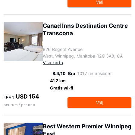
Välj
Canad Inns Destination Centre
Transcona
826 Regent Avenue
West, Winnipeg, Manitoba R2C 3A8, CA
Visa karta
8.4/10
Bra
1017 recensioner
41.2 km
Gratis wi-fi
USD 154
FRÅN
Välj
per rum / per natt
Best Western Premier Winnipeg
East