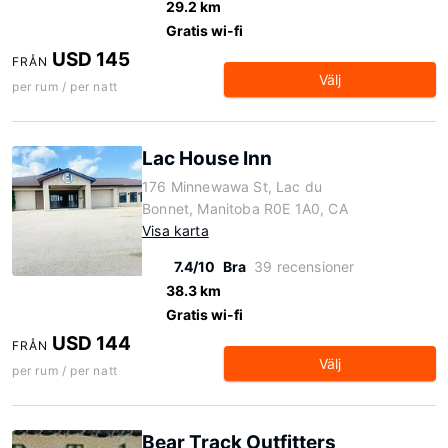
29.2 km
Gratis wi-fi
USD 145
FRÅN
Välj
per rum / per natt
Lac House Inn
176 Minnewawa St, Lac du
Bonnet, Manitoba R0E 1A0, CA
Visa karta
7.4/10
Bra
39 recensioner
38.3 km
Gratis wi-fi
USD 144
FRÅN
Välj
per rum / per natt
Bear Track Outfitters