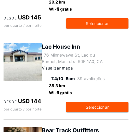
29.2 km
Wi-fi grátis
USD 145
DESDE
Seleccionar
por quarto / por noite
Lac House Inn
176 Minnewawa St, Lac du
Bonnet, Manitoba R0E 1A0, CA
Visualizar mapa
7.4/10
Bom
39 avaliações
38.3 km
Wi-fi grátis
USD 144
DESDE
Seleccionar
por quarto / por noite
Bear Track Outfitters