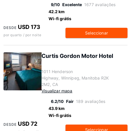
9/10
Excelente
1677 avaliações
42.2 km
Wi-fi grátis
USD 173
DESDE
Seleccionar
por quarto / por noite
Curtis Gordon Motor Hotel
1011 Henderson
Highway, Winnipeg, Manitoba R2K
2M2, CA
Visualizar mapa
6.2/10
Fair
189 avaliações
43.9 km
Wi-fi grátis
USD 72
DESDE
Seleccionar