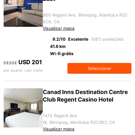
900 Regent Ave, Winnipeg, Manitoba R2C
5C6, CA
Visualizar mapa
9.2/10
Excelente
1085 avaliações
41.6 km
Wi-fi grátis
USD 201
DESDE
Seleccionar
por quarto / por noite
Canad Inns Destination Centre
Club Regent Casino Hotel
1415 Regent Ave
W, Winnipeg, Manitoba R2C3B2, CA
Visualizar mapa