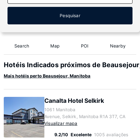
Pesquisar
Search
Map
POI
Nearby
Hotéis Indicados próximos de Beausejour
Mais hotéis perto Beausejour, Manitoba
Canalta Hotel Selkirk
1061 Manitoba
Avenue, Selkirk, Manitoba R1A 3T7, CA
Visualizar mapa
9.2/10
Excelente
1005 avaliações