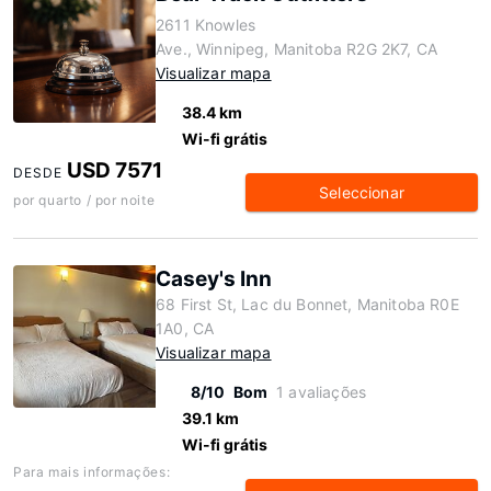
2611 Knowles
Ave., Winnipeg, Manitoba R2G 2K7, CA
Visualizar mapa
38.4 km
Wi-fi grátis
USD 7571
DESDE
Seleccionar
por quarto / por noite
Casey's Inn
68 First St, Lac du Bonnet, Manitoba R0E
1A0, CA
Visualizar mapa
8/10
Bom
1 avaliações
39.1 km
Wi-fi grátis
Para mais informações: