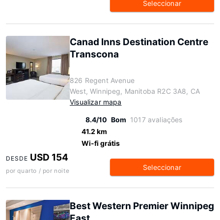
Seleccionar
Canad Inns Destination Centre
Transcona
826 Regent Avenue
West, Winnipeg, Manitoba R2C 3A8, CA
Visualizar mapa
8.4/10
Bom
1017 avaliações
41.2 km
Wi-fi grátis
USD 154
DESDE
Seleccionar
por quarto / por noite
Best Western Premier Winnipeg
East