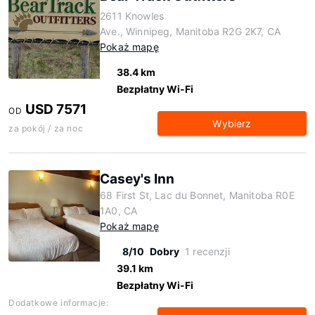
2611 Knowles
Ave., Winnipeg, Manitoba R2G 2K7, CA
Pokaż mapę
38.4 km
Bezpłatny Wi-Fi
USD 7571
OD
Wybierz
za pokój / za noc
Casey's Inn
68 First St, Lac du Bonnet, Manitoba R0E
1A0, CA
Pokaż mapę
8/10
Dobry
1 recenzji
39.1 km
Bezpłatny Wi-Fi
Dodatkowe informacje: