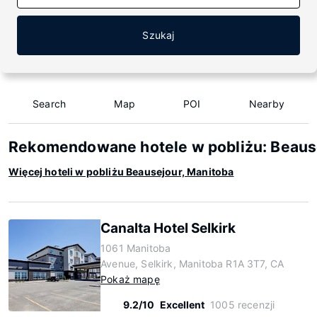
Szukaj
Search
Map
POI
Nearby
Rekomendowane hotele w pobliżu: Beaus
Więcej hoteli w pobliżu Beausejour, Manitoba
Canalta Hotel Selkirk
1061 Manitoba
Avenue, Selkirk, Manitoba R1A 3T7, CA
Pokaż mapę
9.2/10
Excellent
1005 recenzji