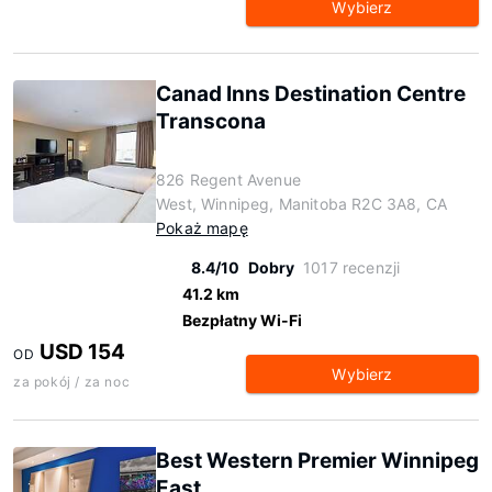
Wybierz
Canad Inns Destination Centre
Transcona
826 Regent Avenue
West, Winnipeg, Manitoba R2C 3A8, CA
Pokaż mapę
8.4/10
Dobry
1017 recenzji
41.2 km
Bezpłatny Wi-Fi
USD 154
OD
Wybierz
za pokój / za noc
Best Western Premier Winnipeg
East