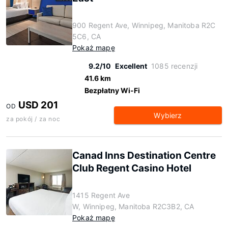
900 Regent Ave, Winnipeg, Manitoba R2C
5C6, CA
Pokaż mapę
9.2/10
Excellent
1085 recenzji
41.6 km
Bezpłatny Wi-Fi
USD 201
OD
Wybierz
za pokój / za noc
Canad Inns Destination Centre
Club Regent Casino Hotel
1415 Regent Ave
W, Winnipeg, Manitoba R2C3B2, CA
Pokaż mapę