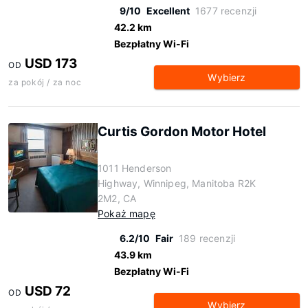
9/10
Excellent
1677 recenzji
42.2 km
Bezpłatny Wi-Fi
USD 173
OD
Wybierz
za pokój / za noc
Curtis Gordon Motor Hotel
1011 Henderson
Highway, Winnipeg, Manitoba R2K
2M2, CA
Pokaż mapę
6.2/10
Fair
189 recenzji
43.9 km
Bezpłatny Wi-Fi
USD 72
OD
Wybierz