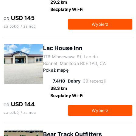
29.2 km
Bezpłatny Wi-Fi
USD 145
OD
Wybierz
za pokój / za noc
Lac House Inn
176 Minnewawa St, Lac du
Bonnet, Manitoba R0E 1A0, CA
Pokaż mapę
7.4/10
Dobry
39 recenzji
38.3 km
Bezpłatny Wi-Fi
USD 144
OD
Wybierz
za pokój / za noc
Bear Track Outfitters