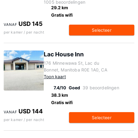
1005 beoordelingen
29.2 km
Gratis wifi
USD 145
VANAF
Selecteer
per kamer / per nacht
Lac House Inn
176 Minnewawa St, Lac du
Bonnet, Manitoba R0E 1A0, CA
Toon kaart
7.4/10
Goed
39 beoordelingen
38.3 km
Gratis wifi
USD 144
VANAF
Selecteer
per kamer / per nacht