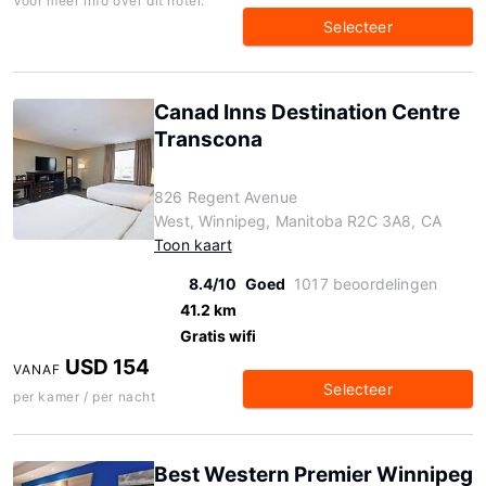
Voor meer info over dit hotel:
Selecteer
Canad Inns Destination Centre
Transcona
826 Regent Avenue
West, Winnipeg, Manitoba R2C 3A8, CA
Toon kaart
8.4/10
Goed
1017 beoordelingen
41.2 km
Gratis wifi
USD 154
VANAF
Selecteer
per kamer / per nacht
Best Western Premier Winnipeg