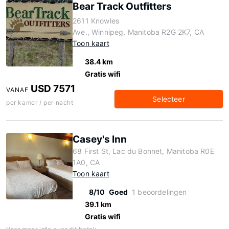
Bear Track Outfitters
2611 Knowles
Ave., Winnipeg, Manitoba R2G 2K7, CA
Toon kaart
38.4 km
Gratis wifi
USD 7571
VANAF
Selecteer
per kamer / per nacht
Casey's Inn
68 First St, Lac du Bonnet, Manitoba R0E
1A0, CA
Toon kaart
8/10
Goed
1 beoordelingen
39.1 km
Gratis wifi