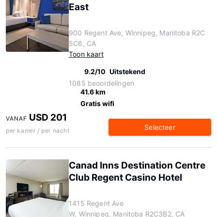
East
900 Regent Ave, Winnipeg, Manitoba R2C
5C6, CA
Toon kaart
9.2/10
Uitstekend
1085 beoordelingen
41.6 km
Gratis wifi
USD 201
VANAF
Selecteer
per kamer / per nacht
Canad Inns Destination Centre
Club Regent Casino Hotel
1415 Regent Ave
W, Winnipeg, Manitoba R2C3B2, CA