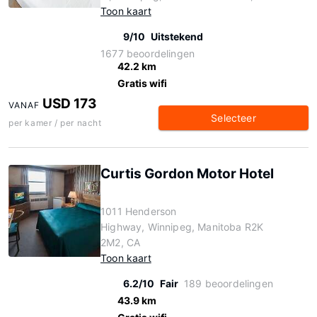
Toon kaart
9/10
Uitstekend
1677 beoordelingen
42.2 km
Gratis wifi
USD 173
VANAF
Selecteer
per kamer / per nacht
Curtis Gordon Motor Hotel
1011 Henderson
Highway, Winnipeg, Manitoba R2K
2M2, CA
Toon kaart
6.2/10
Fair
189 beoordelingen
43.9 km