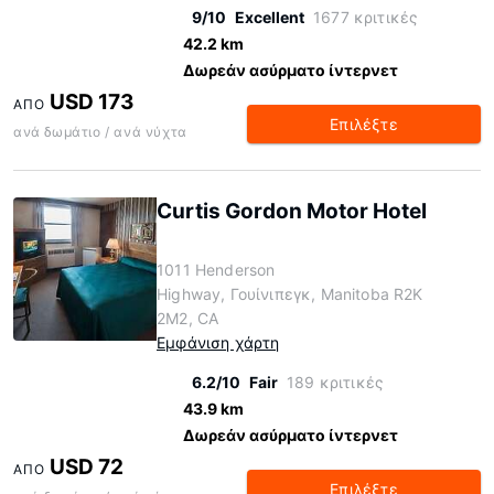
9/10
Excellent
1677 κριτικές
42.2 km
Δωρεάν ασύρματο ίντερνετ
USD 173
ΑΠΌ
Επιλέξτε
ανά δωμάτιο / ανά νύχτα
Curtis Gordon Motor Hotel
1011 Henderson
Highway, Γουίνιπεγκ, Manitoba R2K
2M2, CA
Εμφάνιση χάρτη
6.2/10
Fair
189 κριτικές
43.9 km
Δωρεάν ασύρματο ίντερνετ
USD 72
ΑΠΌ
Επιλέξτε