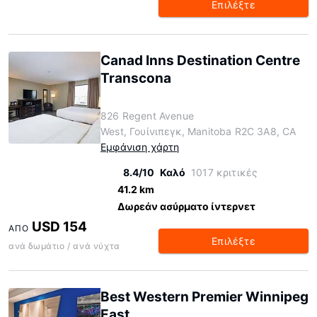
Επιλέξτε
Canad Inns Destination Centre
Transcona
826 Regent Avenue
West, Γουίνιπεγκ, Manitoba R2C 3A8, CA
Εμφάνιση χάρτη
8.4/10
Καλό
1017 κριτικές
41.2 km
Δωρεάν ασύρματο ίντερνετ
USD 154
ΑΠΌ
Επιλέξτε
ανά δωμάτιο / ανά νύχτα
Best Western Premier Winnipeg
East