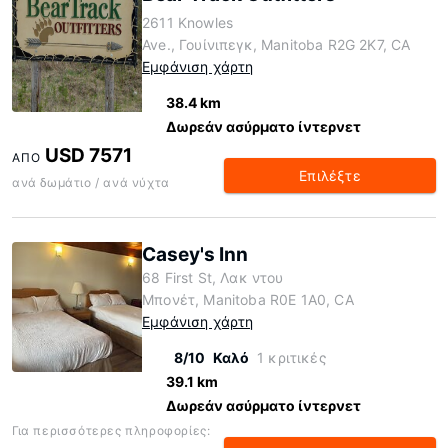
2611 Knowles
Ave., Γουίνιπεγκ, Manitoba R2G 2K7, CA
Εμφάνιση χάρτη
38.4 km
Δωρεάν ασύρματο ίντερνετ
USD 7571
ΑΠΌ
Επιλέξτε
ανά δωμάτιο / ανά νύχτα
Casey's Inn
68 First St, Λακ ντου
Μπονέτ, Manitoba R0E 1A0, CA
Εμφάνιση χάρτη
8/10
Καλό
1 κριτικές
39.1 km
Δωρεάν ασύρματο ίντερνετ
Για περισσότερες πληροφορίες: