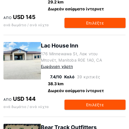
29.2 km
Δωρεάν ασύρματο ίντερνετ
USD 145
ΑΠΌ
Επιλέξτε
ανά δωμάτιο / ανά νύχτα
Lac House Inn
176 Minnewawa St, Λακ ντου
Μπονέτ, Manitoba R0E 1A0, CA
Εμφάνιση χάρτη
7.4/10
Καλό
39 κριτικές
38.3 km
Δωρεάν ασύρματο ίντερνετ
USD 144
ΑΠΌ
Επιλέξτε
ανά δωμάτιο / ανά νύχτα
Bear Track Outfitters