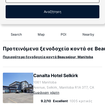
Αναζήτηση
Search
Map
POI
Nearby
Προτεινόμενα ξενοδοχεία κοντά σε Beau
Περισσότερα ξενοδοχεία κοντά Beausejour, Manitoba
Canalta Hotel Selkirk
1061 Manitoba
Avenue, Selkirk, Manitoba R1A 3T7, CA
Εμφάνιση χάρτη
9.2/10
Excellent
1005 κριτικές