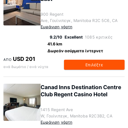
900 Regent
Ave, Γουίνιπεγκ, Manitoba R2C 5C6, CA
Εμφάνιση χάρτη
9.2/10
Excellent
1085 κριτικές
41.6 km
Δωρεάν ασύρματο ίντερνετ
USD 201
ΑΠΌ
Επιλέξτε
ανά δωμάτιο / ανά νύχτα
Canad Inns Destination Centre
Club Regent Casino Hotel
1415 Regent Ave
W, Γουίνιπεγκ, Manitoba R2C3B2, CA
Εμφάνιση χάρτη