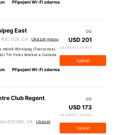
 km
Připojení Wi-Fi zdarma
ipeg East
OD
a R2C 5C6, CA
Ukázat mapu
USD 201
za pokoj / za noc
ve městě Winnipeg (Transcona).
ází Trh Forks Market a Canada
Vybrat
 km
Připojení Wi-Fi zdarma
ntre Club Regent
OD
USD 173
za pokoj / za noc
toba R2C3B2, CA
Ukázat
Vybrat