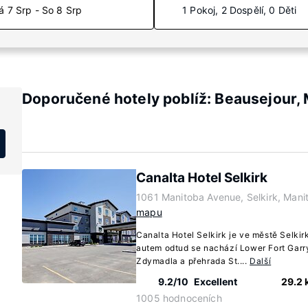
á 7 Srp - So 8 Srp
1 Pokoj, 2 Dospělí, 0 Děti
Doporučené hotely poblíž: Beausejour,
Canalta Hotel Selkirk
1061 Manitoba Avenue, Selkirk, Mani
mapu
Canalta Hotel Selkirk je ve městě Selki
autem odtud se nachází Lower Fort Garry
Zdymadla a přehrada St....
Další
9.2/10
Excellent
29.2
1005 hodnoceních