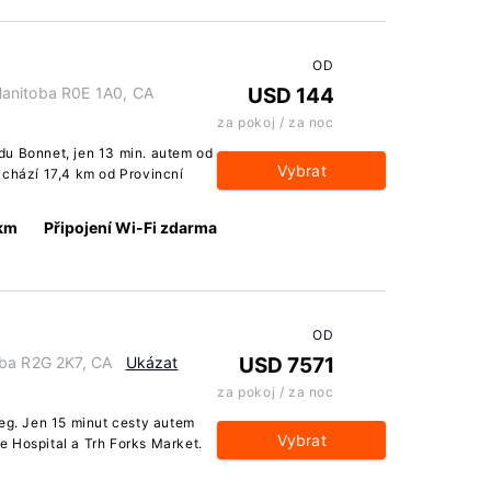
OD
Manitoba R0E 1A0, CA
USD 144
za pokoj / za noc
du Bonnet, jen 13 min. autem od
Vybrat
achází 17,4 km od Provincní
 km
Připojení Wi-Fi zdarma
OD
oba R2G 2K7, CA
Ukázat
USD 7571
za pokoj / za noc
peg. Jen 15 minut cesty autem
Vybrat
 Hospital a Trh Forks Market.