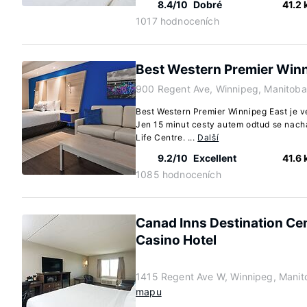
8.4/10
Dobré
41.2
1017 hodnoceních
Best Western Premier Winn
900 Regent Ave, Winnipeg, Manitob
Best Western Premier Winnipeg East je 
Jen 15 minut cesty autem odtud se nach
Life Centre. ...
Další
9.2/10
Excellent
41.6
1085 hodnoceních
Canad Inns Destination Ce
Casino Hotel
1415 Regent Ave W, Winnipeg, Mani
mapu