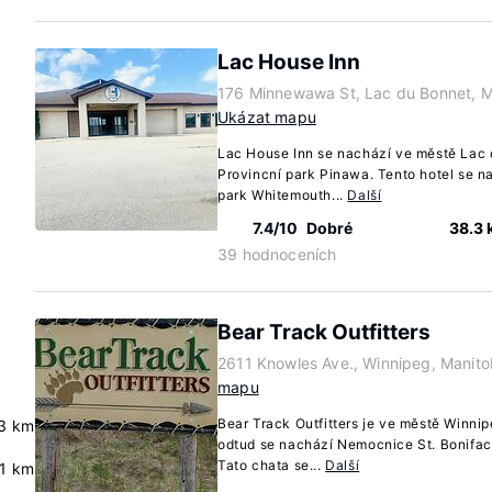
Lac House Inn
176 Minnewawa St, Lac du Bonnet, 
Ukázat mapu
Lac House Inn se nachází ve městě Lac 
Provincní park Pinawa. Tento hotel se n
park Whitemouth...
Další
7.4/10
Dobré
38.3
39 hodnoceních
Bear Track Outfitters
2611 Knowles Ave., Winnipeg, Manit
mapu
Bear Track Outfitters je ve městě Winni
3 km
odtud se nachází Nemocnice St. Boniface
Tato chata se...
Další
.1 km