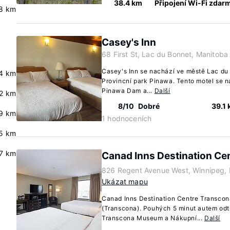
38.4 km
Připojení Wi-Fi zdar
8 km
Casey's Inn
68 First St, Lac du Bonnet, Manitob
Casey's Inn se nachází ve městě Lac du 
.4 km
Provincní park Pinawa. Tento motel se n
Pinawa Dam a...
Další
2 km
8/10
Dobré
39.1
9 km
1 hodnoceních
5 km
7 km
Canad Inns Destination Ce
826 Regent Avenue West, Winnipeg,
Ukázat mapu
Canad Inns Destination Centre Transcona
(Transcona). Pouhých 5 minut autem od
Transcona Museum a Nákupní...
Další