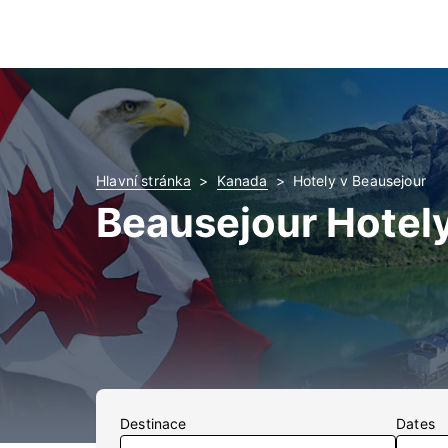
Hlavní stránka
Kanada
Hotely v Beausejour
Beausejour Hotel
Destinace
Dates