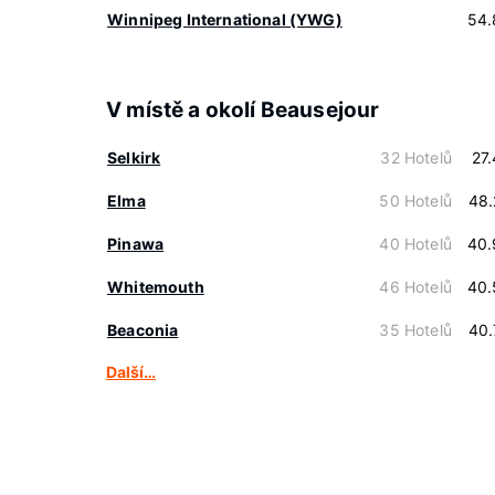
Winnipeg International (YWG)
54.
V místě a okolí Beausejour
Selkirk
32 Hotelů
27
Elma
50 Hotelů
48.
Pinawa
40 Hotelů
40.
Whitemouth
46 Hotelů
40.
Beaconia
35 Hotelů
40.
Další…