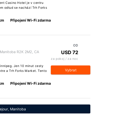
nt Casino Hotel je v centru
em odtud se nachází Trh Forks
 km
Připojení Wi-Fi zdarma
OD
 Manitoba R2K 2M2, CA
USD 72
za pokoj / za noc
innipeg. Jen 10 minut cesty
Vybrat
tre a Trh Forks Market. Tento
 km
Připojení Wi-Fi zdarma
ejour, Manitoba