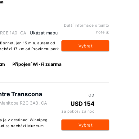
ma
Další informace o tomto
hotelu:
a R0E 1A0, CA
Ukázat mapu
Bonnet, jen 15 min. autem od
Vybrat
achází 17 km od Provincní park
 km
Připojení Wi-Fi zdarma
ntre Transcona
OD
 Manitoba R2C 3A8, CA
USD 154
za pokoj / za noc
 je v destinaci Winnipeg
Vybrat
tud se nachází Muzeum