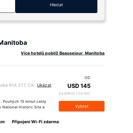
Hledat
 Manitoba
Více hotelů poblíž Beausejour, Manitoba
OD
toba R1A 3T7, CA
Ukázat
USD 145
za pokoj / za noc
rk. Pouhých 15 minut cesty
Vybrat
 National Historic Site a
 km
Připojení Wi-Fi zdarma