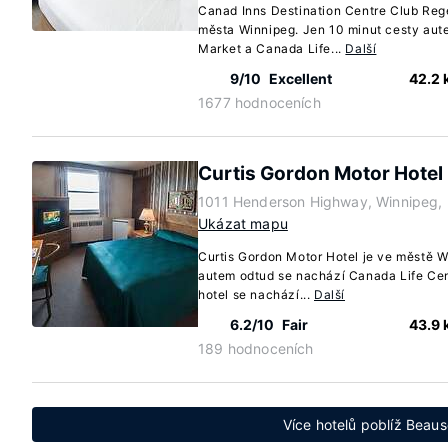
Canad Inns Destination Centre Club Rege
města Winnipeg. Jen 10 minut cesty aut
Market a Canada Life...
Další
9/10
Excellent
42.2
1677 hodnoceních
Curtis Gordon Motor Hotel
1011 Henderson Highway, Winnipeg,
Ukázat mapu
Curtis Gordon Motor Hotel je ve městě W
autem odtud se nachází Canada Life Cen
hotel se nachází...
Další
6.2/10
Fair
43.9
189 hodnoceních
Více hotelů poblíž Beaus