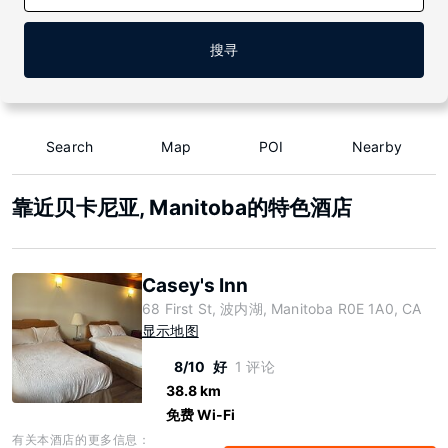
搜寻
Search
Map
POI
Nearby
靠近贝卡尼亚, Manitoba的特色酒店
Casey's Inn
68 First St, 波内湖, Manitoba R0E 1A0, CA
显示地图
8/10
好
1 评论
38.8 km
免费 Wi-Fi
有关本酒店的更多信息：