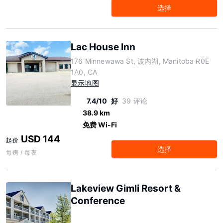
选择
Lac House Inn
176 Minnewawa St, 波内湖, Manitoba R0E
1A0, CA
显示地图
7.4/10
好
39 评论
38.9 km
免费 Wi-Fi
USD 144
起价
选择
每房 / 每夜
Lakeview Gimli Resort &
Conference