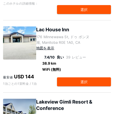
このホテルの詳細情報：
選択
Lac House Inn
176 Minnewawa St, ドゥ ボンヌ
湖, Manitoba R0E 1A0, CA
地図を表示
7.4/10
良い
39 レビュー
38.9 km
WiFi (無料)
USD 144
最安値
選択
1泊ごとの1室料金 / 1泊
Lakeview Gimli Resort &
Conference