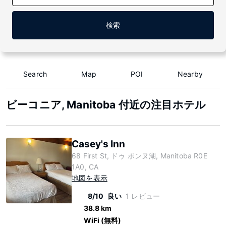
検索
Search
Map
POI
Nearby
ビーコニア, Manitoba 付近の注目ホテル
Casey's Inn
68 First St, ドゥ ボンヌ湖, Manitoba R0E
1A0, CA
地図を表示
8/10
良い
1 レビュー
38.8 km
WiFi (無料)