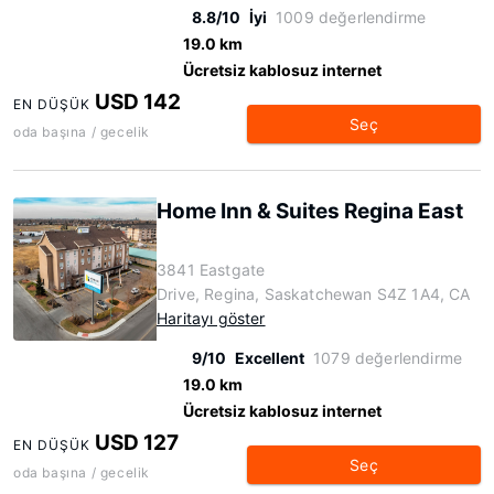
8.8/10
İyi
1009 değerlendirme
19.0 km
Ücretsiz kablosuz internet
USD 142
EN DÜŞÜK
Seç
oda başına / gecelik
Home Inn & Suites Regina East
3841 Eastgate
Drive, Regina, Saskatchewan S4Z 1A4, CA
Haritayı göster
9/10
Excellent
1079 değerlendirme
19.0 km
Ücretsiz kablosuz internet
USD 127
EN DÜŞÜK
Seç
oda başına / gecelik