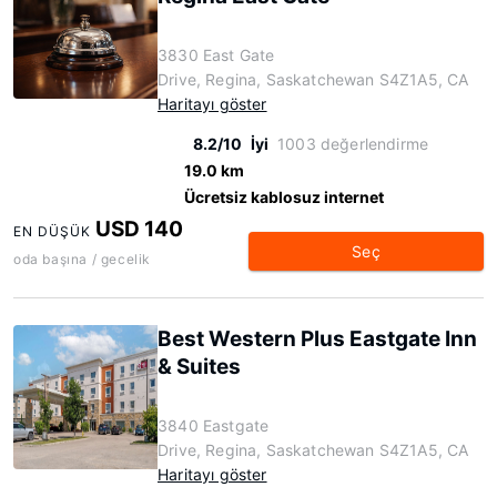
3830 East Gate
Drive, Regina, Saskatchewan S4Z1A5, CA
Haritayı göster
8.2/10
İyi
1003 değerlendirme
19.0 km
Ücretsiz kablosuz internet
USD 140
EN DÜŞÜK
Seç
oda başına / gecelik
Best Western Plus Eastgate Inn
& Suites
3840 Eastgate
Drive, Regina, Saskatchewan S4Z1A5, CA
Haritayı göster