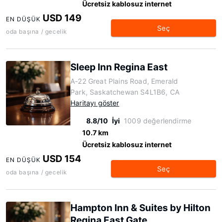
Ücretsiz kablosuz internet
USD 149
EN DÜŞÜK
Seç
oda başına / gecelik
Sleep Inn Regina East
A-22 Great Plains Road, Emerald
Park, Saskatchewan S4L1B6, CA
Haritayı göster
8.8/10
İyi
1009 değerlendirme
10.7 km
Ücretsiz kablosuz internet
USD 154
EN DÜŞÜK
Seç
oda başına / gecelik
Hampton Inn & Suites by Hilton
Regina East Gate