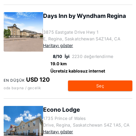
Days Inn by Wyndham Regina
3875 Eastgate Drive Hwy 1
E, Regina, Saskatchewan S4Z1A4, CA
Haritayı göster
8/10
İyi
2230 değerlendirme
19.0 km
Ücretsiz kablosuz internet
USD 120
EN DÜŞÜK
Seç
oda başına / gecelik
Econo Lodge
1735 Prince of Wales
Drive, Regina, Saskatchewan S4Z 1A5, CA
Haritayı göster