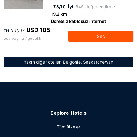
7.8/10
İyi
645 değerlendirme
19.2 km
Ücretsiz kablosuz internet
USD 105
EN DÜŞÜK
Seç
oda başına / gecelik
Yakın diğer oteller: Balgonie, Saskatchewan
Explore Hotels
Tüm ülkeler