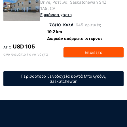
Drive, Ρετζίνα, Saskatchewan S4Z
1A5, CA
Εμφάνιση χάρτη
7.8/10
Καλό
645 κριτικές
19.2 km
Δωρεάν ασύρματο ίντερνετ
USD 105
ΑΠΌ
Επιλέξτε
ανά δωμάτιο / ανά νύχτα
Περισσότερα ξενοδοχεία κοντά Μπαλγκόνι,
Saskatchewan