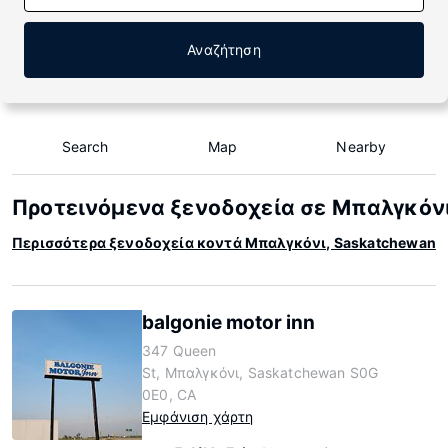
Αναζήτηση
Search
Map
Nearby
Προτεινόμενα ξενοδοχεία σε Μπαλγκόνι
Περισσότερα ξενοδοχεία κοντά Μπαλγκόνι, Saskatchewan
balgonie motor inn
347 Queen
St, Μπαλγκόνι, Saskatchewan S0G
0E0, CA
Εμφάνιση χάρτη