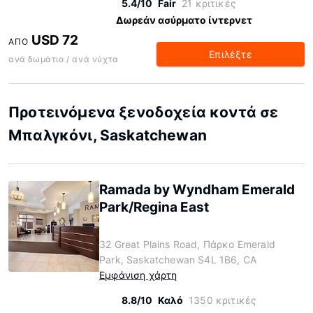
5.4/10
Fair
21 κριτικές
Δωρεάν ασύρματο ίντερνετ
USD 72
ΑΠΌ
Επιλέξτε
ανά δωμάτιο / ανά νύχτα
Προτεινόμενα ξενοδοχεία κοντά σε
Μπαλγκόνι, Saskatchewan
Ramada by Wyndham Emerald
Park/Regina East
32 Great Plains Road, Πάρκο Emerald
Park, Saskatchewan S4L 1B6, CA
Εμφάνιση χάρτη
8.8/10
Καλό
1350 κριτικές