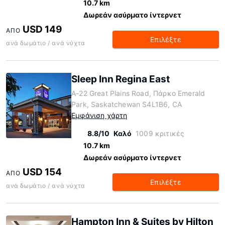
10.7 km
Δωρεάν ασύρματο ίντερνετ
USD 149
ΑΠΌ
Επιλέξτε
ανά δωμάτιο / ανά νύχτα
Sleep Inn Regina East
A-22 Great Plains Road, Πάρκο Emerald
Park, Saskatchewan S4L1B6, CA
Εμφάνιση χάρτη
8.8/10
Καλό
1009 κριτικές
10.7 km
Δωρεάν ασύρματο ίντερνετ
USD 154
ΑΠΌ
Επιλέξτε
ανά δωμάτιο / ανά νύχτα
Hampton Inn & Suites by Hilton