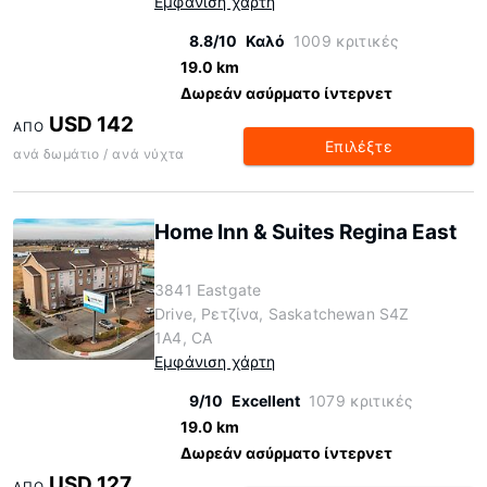
Εμφάνιση χάρτη
8.8/10
Καλό
1009 κριτικές
19.0 km
Δωρεάν ασύρματο ίντερνετ
USD 142
ΑΠΌ
Επιλέξτε
ανά δωμάτιο / ανά νύχτα
Home Inn & Suites Regina East
3841 Eastgate
Drive, Ρετζίνα, Saskatchewan S4Z
1A4, CA
Εμφάνιση χάρτη
9/10
Excellent
1079 κριτικές
19.0 km
Δωρεάν ασύρματο ίντερνετ
USD 127
ΑΠΌ