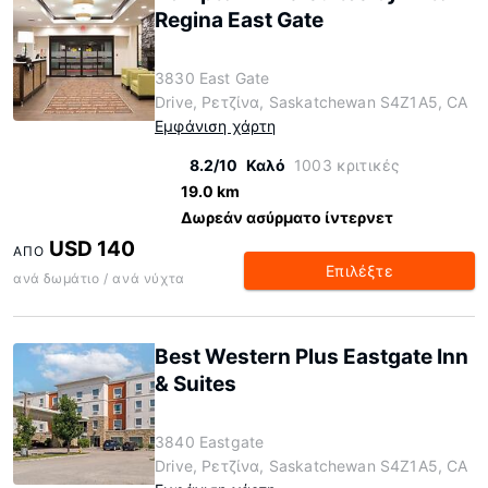
Regina East Gate
3830 East Gate
Drive, Ρετζίνα, Saskatchewan S4Z1A5, CA
Εμφάνιση χάρτη
8.2/10
Καλό
1003 κριτικές
19.0 km
Δωρεάν ασύρματο ίντερνετ
USD 140
ΑΠΌ
Επιλέξτε
ανά δωμάτιο / ανά νύχτα
Best Western Plus Eastgate Inn
& Suites
3840 Eastgate
Drive, Ρετζίνα, Saskatchewan S4Z1A5, CA