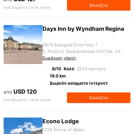
Επιλέξτε
ανά δωμάτιο / ανά νύχτα
Days Inn by Wyndham Regina
3875 Eastgate Drive Hwy 1
E, Ρετζίνα, Saskatchewan S4Z1A4, CA
Εμφάνιση χάρτη
8/10
Καλό
2230 κριτικές
19.0 km
Δωρεάν ασύρματο ίντερνετ
USD 120
ΑΠΌ
Επιλέξτε
ανά δωμάτιο / ανά νύχτα
Econo Lodge
1735 Prince of Wales