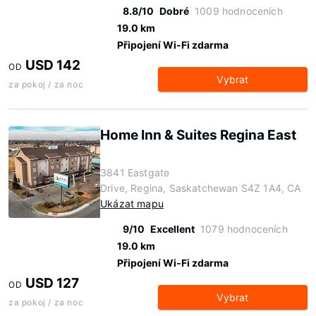
8.8/10
Dobré
1009 hodnoceních
19.0 km
Připojení Wi-Fi zdarma
USD 142
OD
Vybrat
za pokoj / za noc
Home Inn & Suites Regina East
3841 Eastgate
Drive, Regina, Saskatchewan S4Z 1A4, CA
Ukázat mapu
9/10
Excellent
1079 hodnoceních
19.0 km
Připojení Wi-Fi zdarma
USD 127
OD
Vybrat
za pokoj / za noc