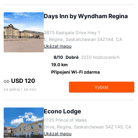
Days Inn by Wyndham Regina
3875 Eastgate Drive Hwy 1
E, Regina, Saskatchewan S4Z1A4, CA
Ukázat mapu
8/10
Dobré
2230 hodnoceních
19.0 km
Připojení Wi-Fi zdarma
USD 120
OD
Vybrat
za pokoj / za noc
Econo Lodge
1735 Prince of Wales
Drive, Regina, Saskatchewan S4Z 1A5, CA
Ukázat mapu