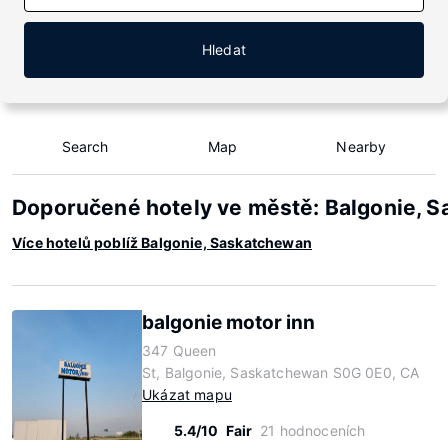
Hledat
Search
Map
Nearby
Doporučené hotely ve městě: Balgonie, 
Více hotelů poblíž Balgonie, Saskatchewan
balgonie motor inn
347 Queen
St, Balgonie, Saskatchewan S0G 0E0, CA
Ukázat mapu
5.4/10
Fair
21 hodnoceních