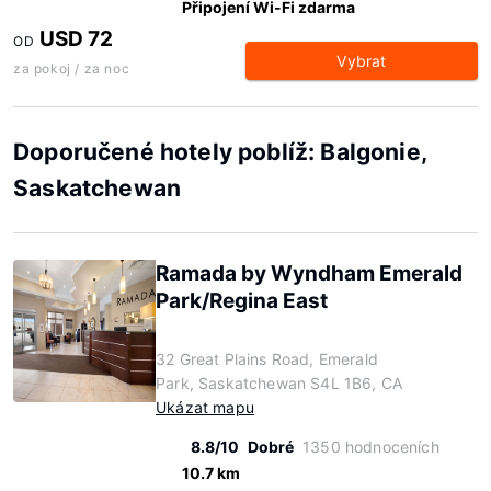
Připojení Wi-Fi zdarma
USD 72
OD
Vybrat
za pokoj / za noc
Doporučené hotely poblíž: Balgonie,
Saskatchewan
Ramada by Wyndham Emerald
Park/Regina East
32 Great Plains Road, Emerald
Park, Saskatchewan S4L 1B6, CA
Ukázat mapu
8.8/10
Dobré
1350 hodnoceních
10.7 km