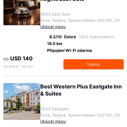
3830 East Gate
Drive, Regina, Saskatchewan S4Z1A5, CA
Ukázat mapu
8.2/10
Dobré
1003 hodnoceních
19.0 km
Připojení Wi-Fi zdarma
USD 140
OD
Vybrat
za pokoj / za noc
Best Western Plus Eastgate Inn
& Suites
3840 Eastgate
Drive, Regina, Saskatchewan S4Z1A5, CA
Ukázat mapu