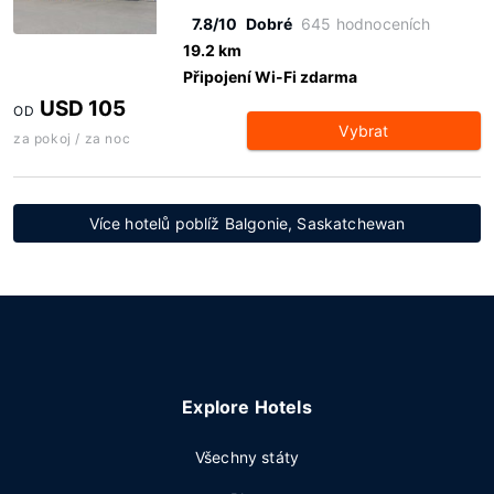
7.8/10
Dobré
645 hodnoceních
19.2 km
Připojení Wi-Fi zdarma
USD 105
OD
Vybrat
za pokoj / za noc
Více hotelů poblíž Balgonie, Saskatchewan
Explore Hotels
Všechny státy