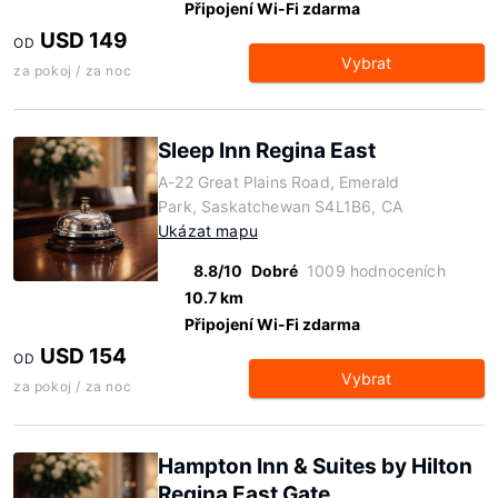
Připojení Wi-Fi zdarma
USD 149
OD
Vybrat
za pokoj / za noc
Sleep Inn Regina East
A-22 Great Plains Road, Emerald
Park, Saskatchewan S4L1B6, CA
Ukázat mapu
8.8/10
Dobré
1009 hodnoceních
10.7 km
Připojení Wi-Fi zdarma
USD 154
OD
Vybrat
za pokoj / za noc
Hampton Inn & Suites by Hilton
Regina East Gate