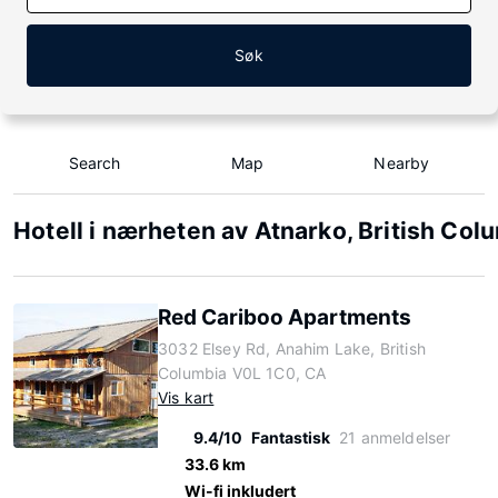
Søk
Search
Map
Nearby
Hotell i nærheten av Atnarko, British Col
Red Cariboo Apartments
3032 Elsey Rd, Anahim Lake, British
Columbia V0L 1C0, CA
Vis kart
9.4/10
Fantastisk
21 anmeldelser
33.6 km
Wi-fi inkludert