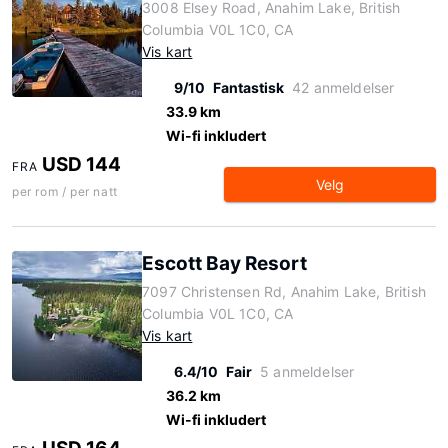
3008 Elsey Road, Anahim Lake, British
Columbia V0L 1C0, CA
Vis kart
9/10
Fantastisk
42 anmeldelser
33.9 km
Wi-fi inkludert
USD 144
FRA
Velg
per rom / per natt
Escott Bay Resort
7097 Christensen Rd, Anahim Lake, British
Columbia V0L 1C0, CA
Vis kart
6.4/10
Fair
5 anmeldelser
36.2 km
Wi-fi inkludert