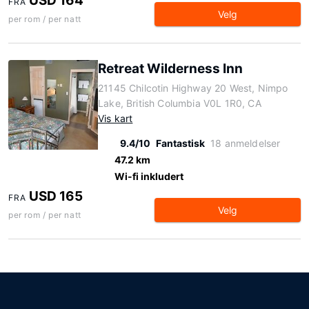
USD 164
FRA
Velg
per rom / per natt
Retreat Wilderness Inn
21145 Chilcotin Highway 20 West, Nimpo
Lake, British Columbia V0L 1R0, CA
Vis kart
9.4/10
Fantastisk
18 anmeldelser
47.2 km
Wi-fi inkludert
USD 165
FRA
Velg
per rom / per natt