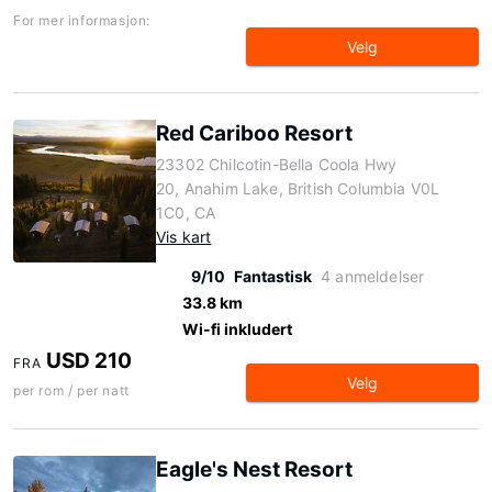
For mer informasjon:
Velg
Red Cariboo Resort
23302 Chilcotin-Bella Coola Hwy
20, Anahim Lake, British Columbia V0L
1C0, CA
Vis kart
9/10
Fantastisk
4 anmeldelser
33.8 km
Wi-fi inkludert
USD 210
FRA
Velg
per rom / per natt
Eagle's Nest Resort