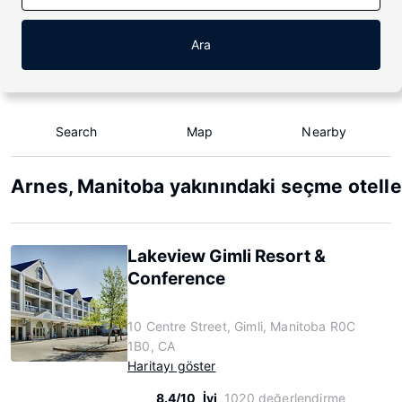
Ara
Search
Map
Nearby
Arnes, Manitoba yakınındaki seçme otelle
Lakeview Gimli Resort &
Conference
10 Centre Street, Gimli, Manitoba R0C
1B0, CA
Haritayı göster
8.4/10
İyi
1020 değerlendirme