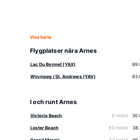
Visa karta
Flygplatser nära Arnes
Lac Du Bonnet (YAX)
89.
Winnipeg / St. Andrews (YAV)
83.
I och runt Arnes
Victoria Beach
8 Hotell
30.
Lester Beach
60 Hotell
38.
Grand Marais
62 Hotell
39.