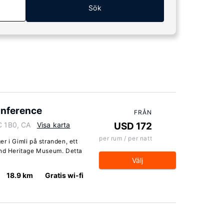
Sök
onference
FRÅN
C 1B0, CA
Visa karta
USD 172
per rum / per natt
r i Gimli på stranden, ett
and Heritage Museum. Detta
Välj
18.9 km
Gratis wi-fi