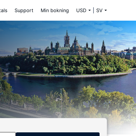
tals
Support
Min bokning
USD
SV