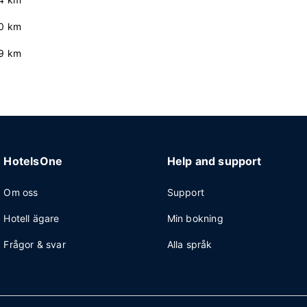
0 km
9 km
HotelsOne
Help and support
Om oss
Support
Hotell ägare
Min bokning
Frågor & svar
Alla språk