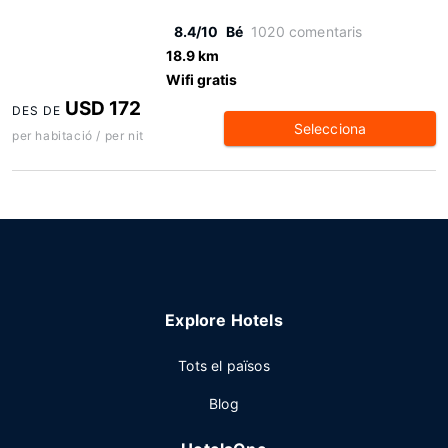
8.4/10
Bé
1020 comentaris
18.9 km
Wifi gratis
USD 172
DES DE
Selecciona
per habitació / per nit
Explore Hotels
Tots el països
Blog