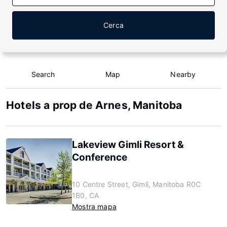
Cerca
Search
Map
Nearby
Hotels a prop de Arnes, Manitoba
Lakeview Gimli Resort &
Conference
10 Centre Street, Gimli, Manitoba R0C
1B0, CA
Mostra mapa