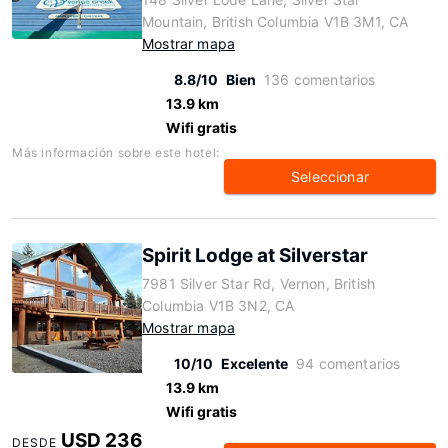
Mountain, British Columbia V1B 3M1, CA
Mostrar mapa
8.8/10
Bien
136 comentarios
13.9 km
Wifi gratis
Más información sobre este hotel:
Seleccionar
Spirit Lodge at Silverstar
7981 Silver Star Rd, Vernon, British
Columbia V1B 3N2, CA
Mostrar mapa
10/10
Excelente
94 comentarios
13.9 km
Wifi gratis
USD 236
DESDE