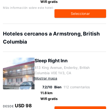
Wifi gratis
Más información sobre este hotel:
Seleccionar
Hoteles cercanos a Armstrong, British
Columbia
Sleep Right Inn
613 King Avenue, Enderby, British
Columbia V0E 1V3, CA
Mostrar mapa
7.2/10
Bien
112 comentarios
11.8 km
Wifi gratis
USD 98
DESDE