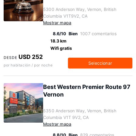
5300 Anderson Way, Vernon, British
Columbia V1T9V2, CA
Mostrar mapa
8.6/10
Bien
1007 comentarios
18.3 km
Wifi gratis
USD 252
DESDE
Seleccionar
por habitación / por noche
Best Western Premier Route 97
Vernon
5350 Anderson Way, Vernon, British
Columbia V1T 9V2, CA
Mostrar mapa
8.8/10
Bien
829 comentarios