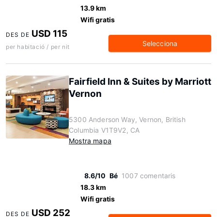
13.9 km
Wifi gratis
USD 115
DES DE
Selecciona
per habitació / per nit
Fairfield Inn & Suites by Marriott
Vernon
5300 Anderson Way, Vernon, British
Columbia V1T9V2, CA
Mostra mapa
8.6/10
Bé
1007 comentaris
18.3 km
Wifi gratis
USD 252
DES DE