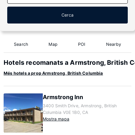
Cerca
Search
Map
POI
Nearby
Hotels recomanats a Armstrong, British 
Més hotels a prop Armstrong, British Columbia
Armstrong Inn
3400 Smith Drive, Armstrong, British
Columbia V0E 1B0, CA
Mostra mapa