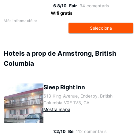
6.8/10
Fair
34 comentaris
Wifi gratis
Més informació a:
Selecciona
Hotels a prop de Armstrong, British
Columbia
Sleep Right Inn
613 King Avenue, Enderby, British
Columbia V0E 1V3, CA
Mostra mapa
7.2/10
Bé
112 comentaris