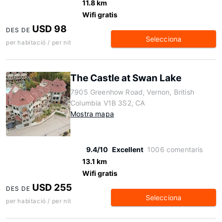
11.8 km
Wifi gratis
USD 98
DES DE
Selecciona
per habitació / per nit
The Castle at Swan Lake
7905 Greenhow Road, Vernon, British
Columbia V1B 3S2, CA
Mostra mapa
9.4/10
Excellent
1006 comentaris
13.1 km
Wifi gratis
USD 255
DES DE
Selecciona
per habitació / per nit