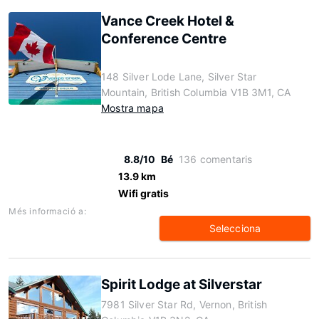
Vance Creek Hotel &
Conference Centre
148 Silver Lode Lane, Silver Star
Mountain, British Columbia V1B 3M1, CA
Mostra mapa
8.8/10
Bé
136 comentaris
13.9 km
Wifi gratis
Més informació a:
Selecciona
Spirit Lodge at Silverstar
7981 Silver Star Rd, Vernon, British