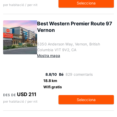
Selecciona
per habitació / per nit
Best Western Premier Route 97
Vernon
5350 Anderson Way, Vernon, British
Columbia V1T 9V2, CA
Mostra mapa
8.8/10
Bé
829 comentaris
18.8 km
Wifi gratis
USD 211
DES DE
Selecciona
per habitació / per nit