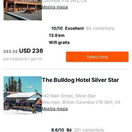
Columbia V1B 3N2, CA
Mostra mapa
10/10
Excellent
94 comentaris
13.9 km
Wifi gratis
USD 236
DES DE
Selecciona
per habitació / per nit
The Bulldog Hotel Silver Star
142 Main Street, Silver Star
Mountain, British Columbia V1B 3M1, CA
Mostra mapa
8.6/10
Bé
291 comentaris