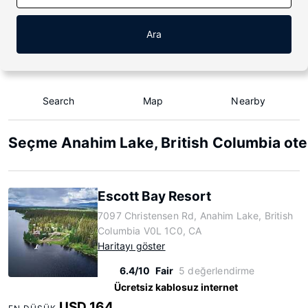
Ara
Search
Map
Nearby
Seçme Anahim Lake, British Columbia otel
Escott Bay Resort
7097 Christensen Rd, Anahim Lake, British
Columbia V0L 1C0, CA
Haritayı göster
6.4/10
Fair
5 değerlendirme
Ücretsiz kablosuz internet
USD 164