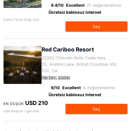
9.4/10
Excellent
21 değerlendirme
Ücretsiz kablosuz internet
Daha fazla bilgi için:
Seç
Red Cariboo Resort
23302 Chilcotin-Bella Coola Hwy
20, Anahim Lake, British Columbia V0L
1C0, CA
Haritayı göster
9/10
Excellent
4 değerlendirme
Ücretsiz kablosuz internet
USD 210
EN DÜŞÜK
Seç
oda başına / gecelik