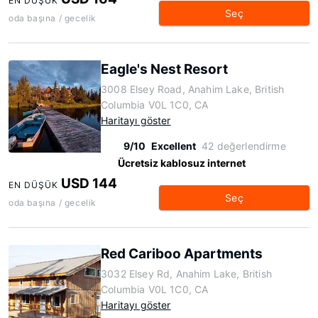
EN DÜŞÜK
Seç
oda başına / gecelik
Eagle's Nest Resort
3008 Elsey Road, Anahim Lake, British
Columbia V0L 1C0, CA
Haritayı göster
9/10
Excellent
42 değerlendirme
Ücretsiz kablosuz internet
USD 144
EN DÜŞÜK
Seç
oda başına / gecelik
Red Cariboo Apartments
3032 Elsey Rd, Anahim Lake, British
Columbia V0L 1C0, CA
Haritayı göster