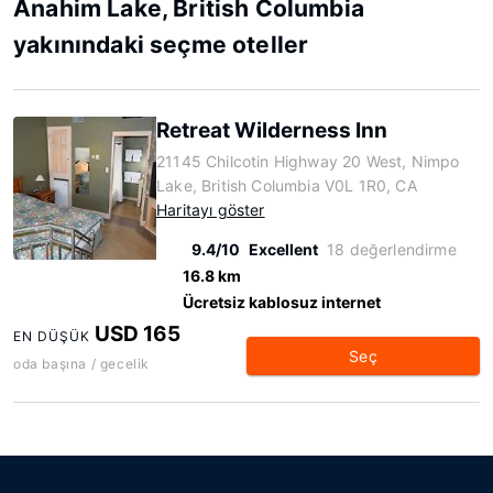
Anahim Lake, British Columbia
yakınındaki seçme oteller
Retreat Wilderness Inn
21145 Chilcotin Highway 20 West, Nimpo
Lake, British Columbia V0L 1R0, CA
Haritayı göster
9.4/10
Excellent
18 değerlendirme
16.8 km
Ücretsiz kablosuz internet
USD 165
EN DÜŞÜK
Seç
oda başına / gecelik