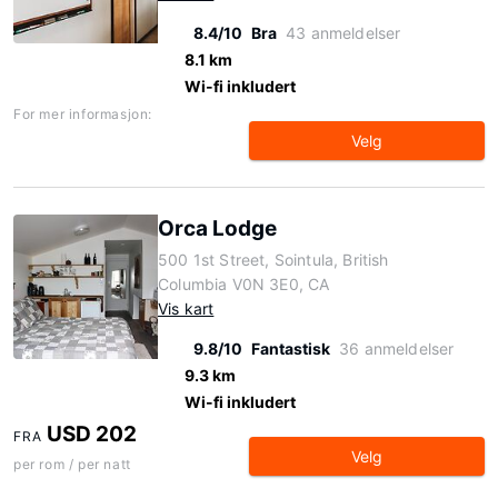
8.4/10
Bra
43 anmeldelser
8.1 km
Wi-fi inkludert
For mer informasjon:
Velg
Orca Lodge
500 1st Street, Sointula, British
Columbia V0N 3E0, CA
Vis kart
9.8/10
Fantastisk
36 anmeldelser
9.3 km
Wi-fi inkludert
USD 202
FRA
Velg
per rom / per natt