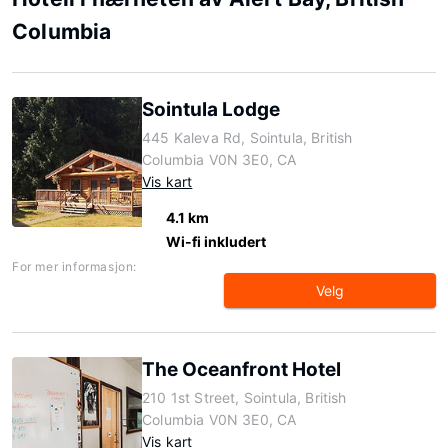
Columbia
Sointula Lodge
445 Kaleva Rd, Sointula, British
Columbia V0N 3E0, CA
Vis kart
4.1 km
Wi-fi inkludert
For mer informasjon:
Velg
The Oceanfront Hotel
210 1st Street, Sointula, British
Columbia V0N 3E0, CA
Vis kart