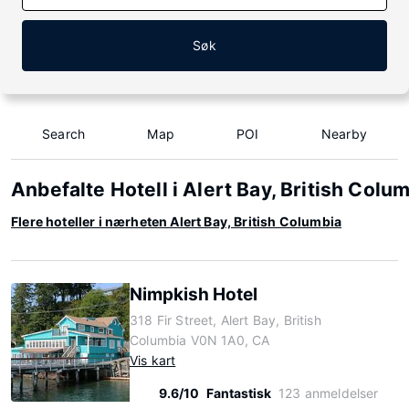
Søk
Search
Map
POI
Nearby
Anbefalte Hotell i Alert Bay, British Colu
Flere hoteller i nærheten Alert Bay, British Columbia
Nimpkish Hotel
318 Fir Street, Alert Bay, British
Columbia V0N 1A0, CA
Vis kart
9.6/10
Fantastisk
123 anmeldelser