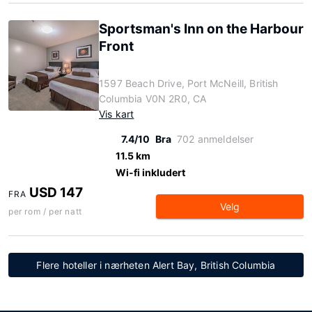
Sportsman's Inn on the Harbour
Front
1597 Beach Drive, Port McNeill, British
Columbia V0N 2R0, CA
Vis kart
7.4/10
Bra
702 anmeldelser
11.5 km
Wi-fi inkludert
USD 147
FRA
Velg
per rom / per natt
Flere hoteller i nærheten Alert Bay, British Columbia