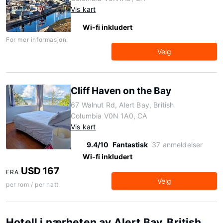
Vis kart
Wi-fi inkludert
For mer informasjon:
Velg
Cliff Haven on the Bay
67 Walnut Rd, Alert Bay, British
Columbia V0N 1A0, CA
Vis kart
9.4/10
Fantastisk
37 anmeldelser
Wi-fi inkludert
USD 167
FRA
Velg
per rom / per natt
Hotell i nærheten av Alert Bay, British