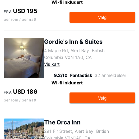
Wi-fi inkludert
USD 195
FRA
Velg
per rom / per natt
Gordie's Inn & Suites
4 Maple Rd, Alert Bay, British
Columbia V0N 1A0, CA
Vis kart
9.2/10
Fantastisk
32 anmeldelser
Wi-fi inkludert
USD 186
FRA
Velg
per rom / per natt
The Orca Inn
291 Fir Street, Alert Bay, British
Columbia V0N1A0, CA