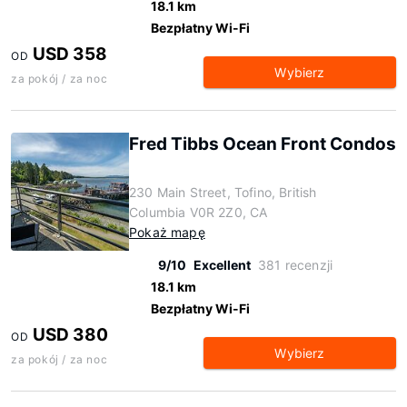
18.1 km
Bezpłatny Wi-Fi
USD 358
OD
Wybierz
za pokój / za noc
Fred Tibbs Ocean Front Condos
230 Main Street, Tofino, British
Columbia V0R 2Z0, CA
Pokaż mapę
9/10
Excellent
381 recenzji
18.1 km
Bezpłatny Wi-Fi
USD 380
OD
Wybierz
za pokój / za noc