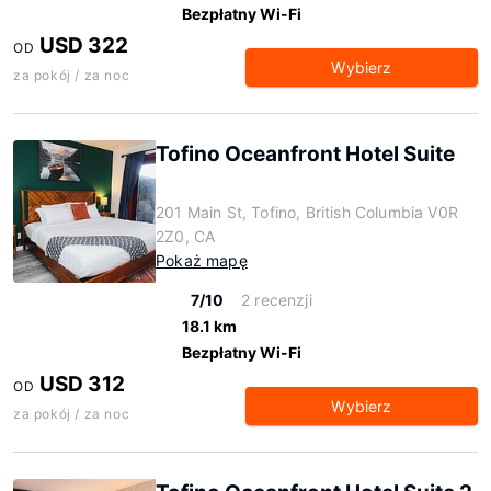
Bezpłatny Wi-Fi
USD 322
OD
Wybierz
za pokój / za noc
Tofino Oceanfront Hotel Suite
201 Main St, Tofino, British Columbia V0R
2Z0, CA
Pokaż mapę
7/10
2 recenzji
18.1 km
Bezpłatny Wi-Fi
USD 312
OD
Wybierz
za pokój / za noc