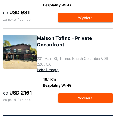
Bezpłatny Wi-Fi
USD 981
OD
Wybierz
za pokój / za noc
Maison Tofino - Private
Oceanfront
201 Main St, Tofino, British Columbia V0R
2Z0, CA
Pokaż mapę
18.1 km
Bezpłatny Wi-Fi
USD 2161
OD
Wybierz
za pokój / za noc