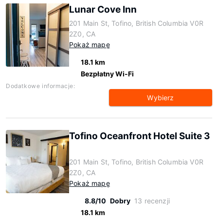
Lunar Cove Inn
201 Main St, Tofino, British Columbia V0R
2Z0, CA
Pokaż mapę
18.1 km
Bezpłatny Wi-Fi
Dodatkowe informacje:
Wybierz
Tofino Oceanfront Hotel Suite 3
201 Main St, Tofino, British Columbia V0R
2Z0, CA
Pokaż mapę
8.8/10
Dobry
13 recenzji
18.1 km