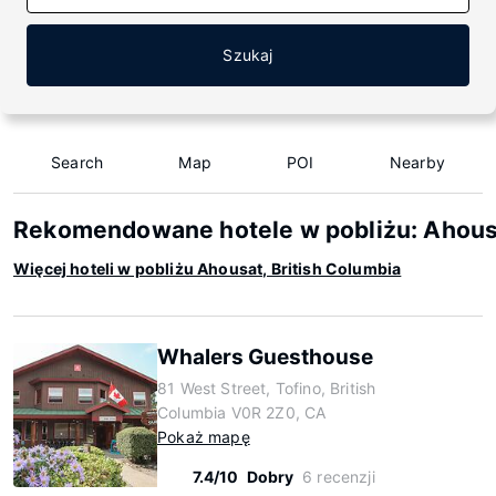
Szukaj
Search
Map
POI
Nearby
Rekomendowane hotele w pobliżu: Ahousa
Więcej hoteli w pobliżu Ahousat, British Columbia
Whalers Guesthouse
81 West Street, Tofino, British
Columbia V0R 2Z0, CA
Pokaż mapę
7.4/10
Dobry
6 recenzji