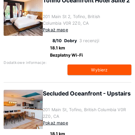
Tofino Oceanfront Hotel Suite 2
201 Main St 2, Tofino, British
Columbia V0R 2Z0, CA
Pokaż mapę
8/10
Dobry
3 recenzji
18.1 km
Bezpłatny Wi-Fi
Dodatkowe informacje:
Wybierz
Secluded Oceanfront - Upstairs
201 Main St, Tofino, British Columbia V0R
2Z0, CA
Pokaż mapę
18.1 km