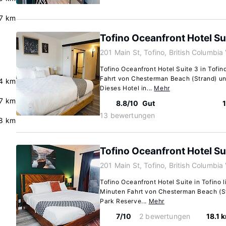
7 km
Tofino Oceanfront Hotel Su
201 Main St, Tofino, British Columbi
Tofino Oceanfront Hotel Suite 3 in Tofin
Fahrt von Chesterman Beach (Strand) u
.4 km
Dieses Hotel in...
Mehr
7 km
8.8/10
Gut
13 bewertungen
.8 km
Tofino Oceanfront Hotel Su
201 Main St, Tofino, British Columbi
Tofino Oceanfront Hotel Suite in Tofino l
Minuten Fahrt von Chesterman Beach (St
Park Reserve...
Mehr
7/10
2 bewertungen
18.1 