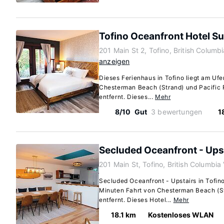
Tofino Oceanfront Hotel Su
201 Main St 2, Tofino, British Colum
anzeigen
Dieses Ferienhaus in Tofino liegt am Ufe
Chesterman Beach (Strand) und Pacific 
entfernt. Dieses...
Mehr
8/10
Gut
3 bewertungen
1
Secluded Oceanfront - Ups
201 Main St, Tofino, British Columbi
Secluded Oceanfront - Upstairs in Tofino
Minuten Fahrt von Chesterman Beach (
entfernt. Dieses Hotel...
Mehr
18.1 km
Kostenloses WLAN