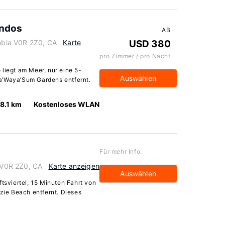
ondos
AB
umbia V0R 2Z0, CA
Karte
USD 380
pro Zimmer / pro Nacht
 liegt am Meer, nur eine 5-
Auswählen
a’Waya’Sum Gardens entfernt.
18.1 km
Kostenloses WLAN
Für mehr Info:
a V0R 2Z0, CA
Karte anzeigen
Auswählen
ftsviertel, 15 Minuten Fahrt von
ie Beach entfernt. Dieses