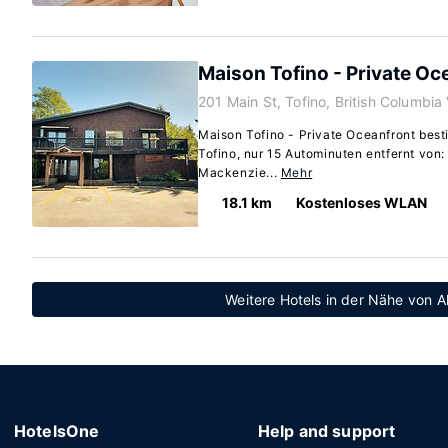
Maison Tofino - Private Oc
201 Main St, Tofino, British Columbi
Maison Tofino - Private Oceanfront besti
Tofino, nur 15 Autominuten entfernt von
Mackenzie...
Mehr
18.1 km
Kostenloses WLAN
Weitere Hotels in der Nähe von A
HotelsOne
Help and support