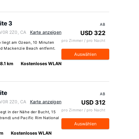
ite 3
AB
a V0R 2Z0, CA
Karte anzeigen
USD 322
pro Zimmer / pro Nacht
o liegt am Ozean, 10 Minuten
nd Mackenzie Beach entfernt.
Auswählen
18.1 km
Kostenloses WLAN
ite
AB
a V0R 2Z0, CA
Karte anzeigen
USD 312
pro Zimmer / pro Nacht
iegt in der Nähe der Bucht, 15
rand) und Pacific Rim National
Auswählen
km
Kostenloses WLAN