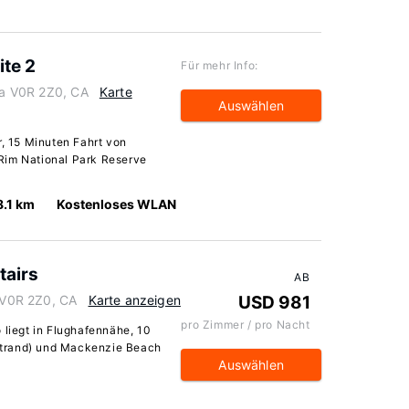
ite 2
Für mehr Info:
bia V0R 2Z0, CA
Karte
Auswählen
r, 15 Minuten Fahrt von
Rim National Park Reserve
8.1 km
Kostenloses WLAN
tairs
AB
a V0R 2Z0, CA
Karte anzeigen
USD 981
pro Zimmer / pro Nacht
 liegt in Flughafennähe, 10
Strand) und Mackenzie Beach
Auswählen