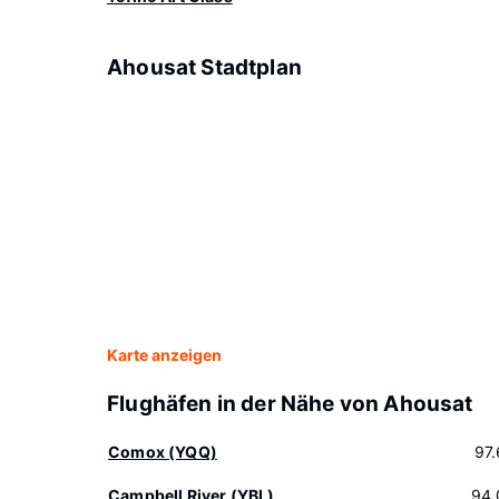
Ahousat Stadtplan
Karte anzeigen
Flughäfen in der Nähe von Ahousat
Comox (YQQ)
97
Campbell River (YBL)
94.