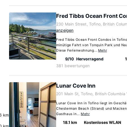
Fred Tibbs Ocean Front C
230 Main Street, Tofino, British Col
anzeigen
Fred Tibbs Ocean Front Condos in Tofino
minütige Fahrt von Tonquin Park und Na
Diese Ferienwohnung...
Mehr
9/10
Hervorragend
381 bewertungen
Lunar Cove Inn
201 Main St, Tofino, British Columbi
Lunar Cove Inn in Tofino liegt im Geschä
Chesterman Beach (Strand) und Mackenz
Gasthaus in...
Mehr
.6 km
18.1 km
Kostenloses WLAN
0 km