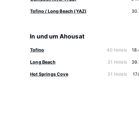
Tofino / Long Beach (YAZ)
30.
In und um Ahousat
Tofino
40 Hotels
18
Long Beach
31 Hotels
39.
Hot Springs Cove
31 Hotels
17