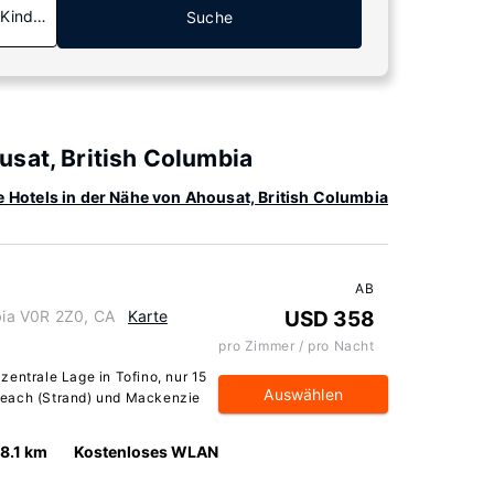
 Kinder
Suche
sat, British Columbia
e Hotels in der Nähe von Ahousat, British Columbia
AB
mbia V0R 2Z0, CA
Karte
USD 358
pro Zimmer / pro Nacht
zentrale Lage in Tofino, nur 15
Auswählen
Beach (Strand) und Mackenzie
18.1 km
Kostenloses WLAN