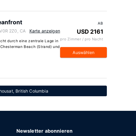
eanfront
AB
a V0R 2Z0, CA
Karte anzeigen
USD 2161
pro Zimmer / pro Nacht
cht durch eine zentrale Lage in
: Chesterman Beach (Strand) und
Auswählen
housat, British Columbia
Newsletter abonnieren