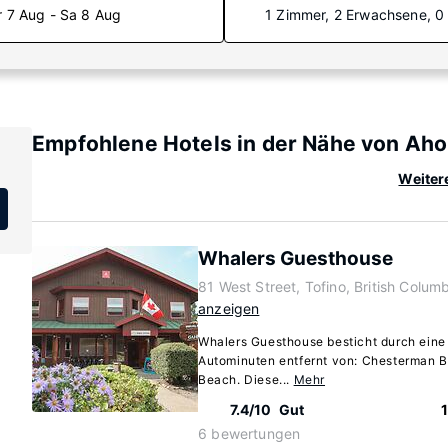
r 7 Aug - Sa 8 Aug
1 Zimmer, 2 Erwachsene, 0
Empfohlene Hotels in der Nähe von Ahou
Weiter
Whalers Guesthouse
81 West Street, Tofino, British Colu
anzeigen
Whalers Guesthouse besticht durch eine 
Autominuten entfernt von: Chesterman 
Beach. Diese...
Mehr
7.4/10
Gut
6 bewertungen