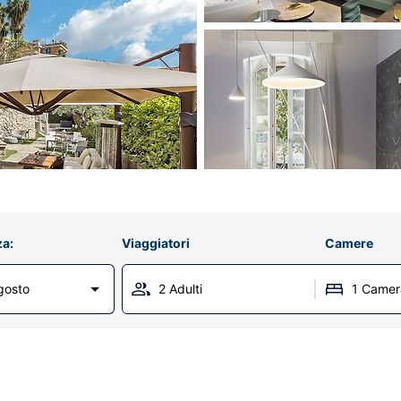
za:
Viaggiatori
Camere
gosto
2 Adulti
1 Camer