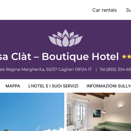
Car rentals
S
ervizi
Informazioni sull'hotel
Condizioni dell'hotel
a Clàt – Boutique Hotel
ale Regina Margherita, 55/57
Cagliari
09124
IT
Tel.
(855) 334-6
MAPPA
L'HOTEL E I SUOI SERVIZI
INFORMAZIONI SULL'