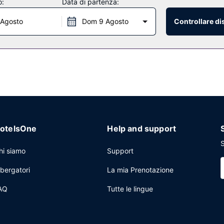
o:
Data di partenza:
 Agosto
Dom 9 Agosto
Controllare di
at, uno dei 2 ristoranti presso un hotel, specializzato in crudité. La
 un pratico servizio di lavanderia e lavaggio a secco e una reception a
otelsOne
Help and support
S
hi siamo
Support
lbergatori
La mia Prenotazione
AQ
Tutte le lingue