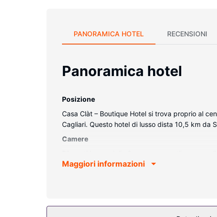
PANORAMICA HOTEL
RECENSIONI
Panoramica hotel
Posizione
Casa Clàt – Boutique Hotel si trova proprio al cen
Cagliari. Questo hotel di lusso dista 10,5 km da 
Camere
Rilassati in una delle 9 camere con stile person
Maggiori informazioni
completo di copriletto in piuma e biancheria da let
è l'ideale per concedersi un po' di svago. I bagni 
Attrattive della proprietà
Fatti coccolare con massaggi e scopri i servizi ricr
servizi per matrimoni.