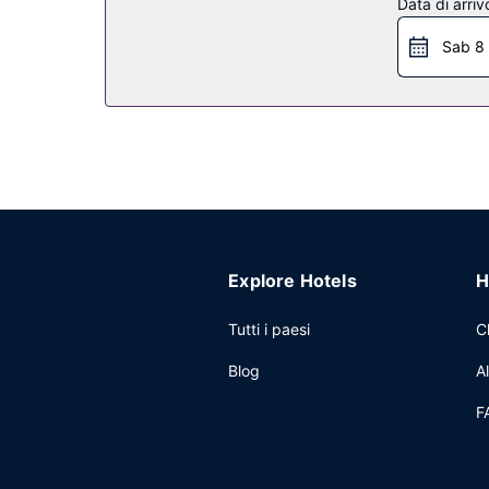
Data di arriv
Ristorante
Sab 8
Soddisfa la tua voglia di mangiare bene da Casa Cl
uno dei 2 bar/lounge della struttura.
Altre attrattive
Potrai usufruire di quotidiani gratuiti nella hall,
limitati è disponibile in loco.
Explore Hotels
H
Tutti i paesi
C
Blog
A
F