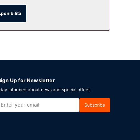
sponibilità
 sete si fa sentire? Concediti qualcosa da bere in
perta 24 ore su 24. Il un parcheggio con posti
Sign Up for Newsletter
tay informed about news and special offers!
Subscribe