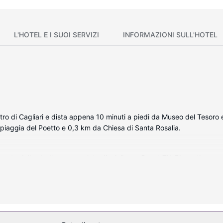
L'HOTEL E I SUOI SERVIZI
INFORMAZIONI SULL'HOTEL
tro di Cagliari e dista appena 10 minuti a piedi da Museo del Tesoro e
Spiaggia del Poetto e 0,3 km da Chiesa di Santa Rosalia.
alizzato della struttura, complete di minibar e Smart TV. Riposati su
to di alta qualità. Il Wi-Fi gratuito ti consente di restare in contatto 
dispongono di set di cortesia firmati e bidet.
eativi, tra cui una piscina all'aperto. In questo hotel potrai inoltre con