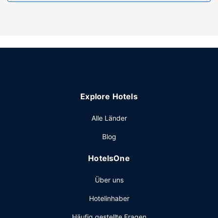
Ausstattung der Anlage
Verpasse folgende Freizeitmöglichkeiten nicht: Innenpool
und Fitnessmöglichkeiten. Zu den Highlights gehören auch
kostenloses WLAN und ein Verkaufsautomat.
Restaurant
Ein inbegriffenes Frühstücksbuffet wird unter der Woche
von 06:00 Uhr bis 09:30 Uhr angeboten.
Explore Hotels
Sonstige Einrichtungen
Zum Angebot gehören ein kostenloser Internetzugang per
Alle Länder
Kabel, ein Businesscenter und ein Express-Check-out. Der
Blog
Flughafentransfer (auf Anfrage) ist kostenlos.
HotelsOne
Über uns
Hotelinhaber
Häufig gestellte Fragen