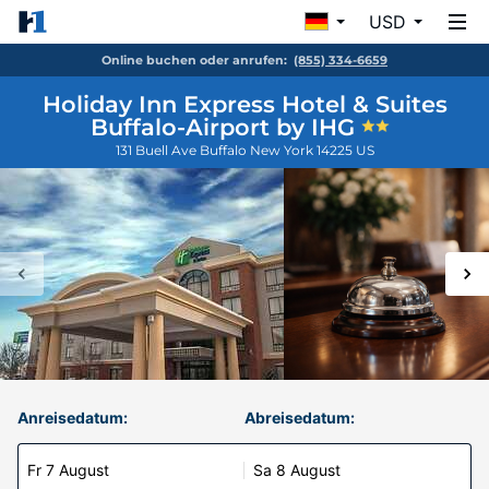
USD
Online buchen oder anrufen:
(855) 334-6659
Holiday Inn Express Hotel & Suites
Buffalo-Airport by IHG
131 Buell Ave
Buffalo
New York
14225
US
Anreisedatum:
Abreisedatum:
Fr 7 August
Sa 8 August