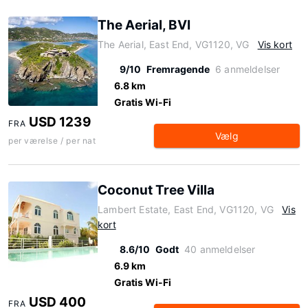
The Aerial, BVI
The Aerial, East End, VG1120, VG
Vis kort
9/10
Fremragende
6 anmeldelser
6.8 km
Gratis Wi-Fi
USD 1239
FRA
Vælg
per værelse / per nat
Coconut Tree Villa
Lambert Estate, East End, VG1120, VG
Vis
kort
8.6/10
Godt
40 anmeldelser
6.9 km
Gratis Wi-Fi
USD 400
FRA