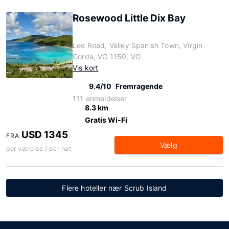
Rosewood Little Dix Bay
Lee Road, Valley Spanish Town, Virgin
Gorda, VG 1150, VG
Vis kort
9.4/10
Fremragende
111 anmeldelser
8.3 km
Gratis Wi-Fi
USD 1345
FRA
Vælg
per værelse / per nat
Flere hoteller nær Scrub Island