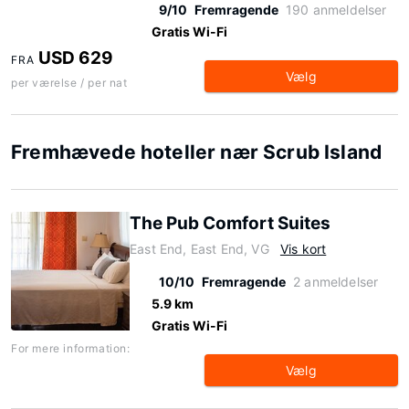
9/10
Fremragende
190 anmeldelser
Gratis Wi-Fi
USD 629
FRA
Vælg
per værelse / per nat
Fremhævede hoteller nær Scrub Island
The Pub Comfort Suites
East End, East End, VG
Vis kort
10/10
Fremragende
2 anmeldelser
5.9 km
Gratis Wi-Fi
For mere information:
Vælg