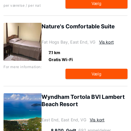
Vælg
per værelse / per nat
Nature's Comfortable Suite
Fat Hogs Bay, East End, VG
Vis kort
7.1 km
Gratis Wi-Fi
For mere information:
Vælg
Wyndham Tortola BVI Lambert
Beach Resort
East End, East End, VG
Vis kort
8.8/10
Godt
692 anmeldelser