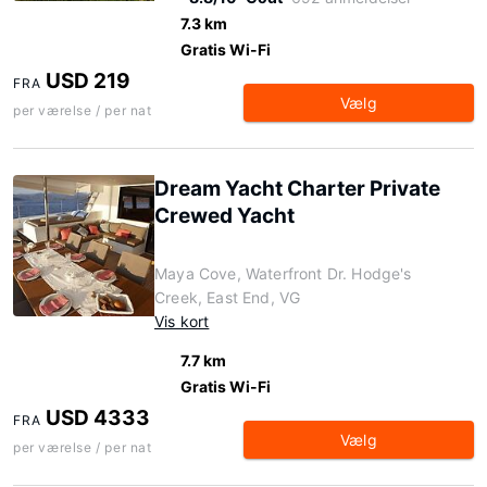
7.3 km
Gratis Wi-Fi
USD 219
FRA
Vælg
per værelse / per nat
Dream Yacht Charter Private
Crewed Yacht
Maya Cove, Waterfront Dr. Hodge's
Creek, East End, VG
Vis kort
7.7 km
Gratis Wi-Fi
USD 4333
FRA
Vælg
per værelse / per nat