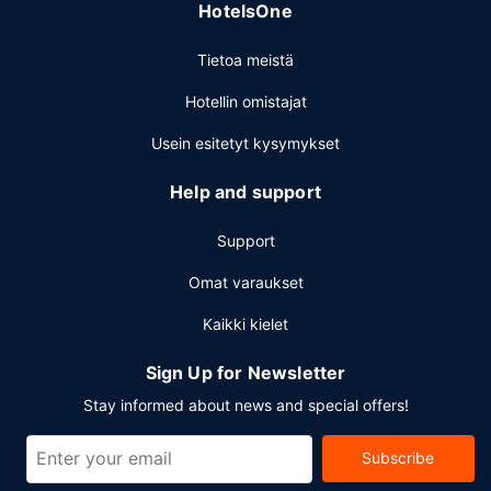
HotelsOne
Muut mukavuudet
Tietoa meistä
Käytössäsi on ympäri vuorokauden auki oleva business
center, kuivapesula-/pesulapalvelut ja ympäri
Hotellin omistajat
vuorokauden auki oleva vastaanotto. Tämä hotelli tarjoaa
asiakkailleen 184 neliömetriä kokoustiloja, joihin kuuluu
Usein esitetyt kysymykset
konferenssitila ja kokoushuoneita. Palveluihin kuuluu
ilmainen pysäköinti.
Help and support
Support
Omat varaukset
Kaikki kielet
Sign Up for Newsletter
Stay informed about news and special offers!
Subscribe