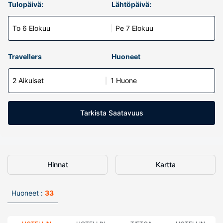
Tulopäivä:
Lähtöpäivä:
To 6 Elokuu
Pe 7 Elokuu
Travellers
Huoneet
2 Aikuiset
1 Huone
Tarkista Saatavuus
Hinnat
Kartta
Huoneet :
33