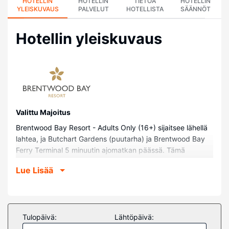
HOTELLIN
HOTELLIN
TIETOA
HOTELLIN
YLEISKUVAUS
PALVELUT
HOTELLISTA
SÄÄNNÖT
Hotellin yleiskuvaus
Valittu Majoitus
Brentwood Bay Resort - Adults Only (16+) sijaitsee lähellä
lahtea, ja Butchart Gardens (puutarha) ja Brentwood Bay
Ferry Terminal 5 minuutin ajomatkan päässä. Tämä
luksusluokan hotelli sijaitsee 23,7 km:n päässä kohteesta
Lue Lisää
Victoria Harbour ja 24,2 km:n päässä kohteesta Victoria
Clipper Ferry Terminal (lauttaterminaali).
Huoneet
Hotellissa on 33 huonetta, joissa on takka ja taulutelevisio.
Tulopäivä:
Lähtöpäivä:
Varusteluun kuuluu sänky, jossa on untuvapeitot ja ylelliset