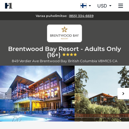
USD
Varaa puhelimitse:
(855) 334-6659
Brentwood Bay Resort - Adults Only
(16+)
849 Verdier Ave
Brentwood Bay
British Columbia
V8M1C5
CA