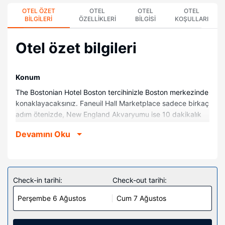
OTEL ÖZET
OTEL
OTEL
OTEL
BILGILERI
ÖZELLIKLERI
BILGISI
KOŞULLARI
Otel özet bilgileri
Konum
The Bostonian Hotel Boston tercihinizle Boston merkezinde
konaklayacaksınız. Faneuil Hall Marketplace sadece birkaç
adım ötenizde, New England Akvaryumu ise 10 dakikalık
yürüme mesafesinde olacak. Bu butik otel Boston Common
Devamını Oku
ile 0,9 km (0,6 mi) ve TD Bahçesi ile 0,9 km (0,6 mi)
mesafede.
Odalar
201 odada minibar ve düz ekran televizyon mevcuttur.
Check-in tarihi:
Check-out tarihi:
Misafirlerimize ücretsiz kablolu ve kablosuz internet
Perşembe 6 Ağustos
Cum 7 Ağustos
sunulmaktadır. Misafirlerimizin iyi vakit geçirebilmesi için
şifreli televizyon kanalları vardır. Özel banyoda lüks
banyo/kozmetik ürünleri ve saç kurutma makinesi vardır.