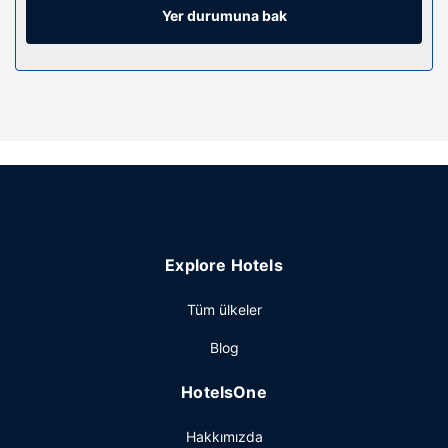
Misafirlerimize emanet kasası, masa ve telefon ile ücretsiz
Yer durumuna bak
şehir içi telefon görüşmesi imkânlar ve kolaylıklar
sunulmaktadır.
Otelin güzelliği
Misafirler sağlık kulübü gibi dinlenme fırsatlarından
yararlanabilir veya zemin katta teras ve bahçe keyfiyle
manzaranın tadını çıkartabilir. Bu otelde ayrıca kablosuz
İnternet, danışma (concierge) hizmetleri ve kuaför
sunulmaktadır.
Restoran
Explore Hotels
Restoranda yemek servisi yapılıyor, ayrıca otelde belirli
saatlerde oda servisi sunuluyor. Barda/oturma salonunda
Tüm ülkeler
misafirlerimize içecek servisi yapılmaktadır.
Diğer güzellikler
Blog
Misafirler için 24 saat açık ofis, hızlı çıkış ve kuru
HotelsOne
temizleme/çamaşır yıkama servisi mevcuttur. Bu otelde
etkinliklerde kullanılmak üzere 6 toplantı odası vardır.
Hakkımızda