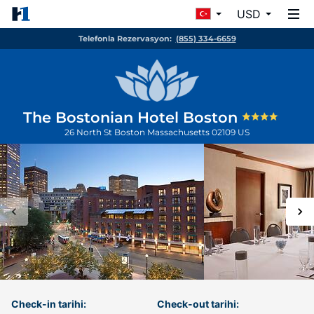
USD
Telefonla Rezervasyon:
(855) 334-6659
The Bostonian Hotel Boston
26 North St
Boston
Massachusetts
02109
US
Check-in tarihi:
Check-out tarihi: